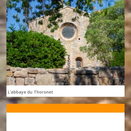
L'abbaye du Thoronet