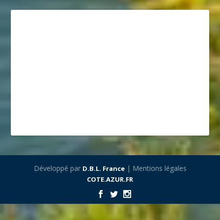
Développé par
| Mentions légales
D.B.L. France
COTE.AZUR.FR