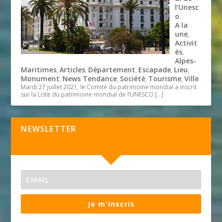
l’Unesc
o
A la
une
,
Activit
és
,
Alpes-
Maritimes
Articles
Département
Escapade
Lieu
,
,
,
,
,
Monument
News Tendance
Société
Tourisme
Ville
,
,
,
,
Mardi 27 juillet 2021, le Comité du patrimoine mondial a inscrit
sur la Liste du patrimoine mondial de l’UNESCO
[…]
NEWSLETTER
Je m'inscris