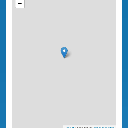
−
Leaflet
| données ©
OpenStreetMap