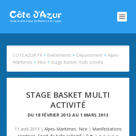
COTE.AZUR.FR
>
Evénements
>
Département
>
Alpes-
Maritimes
>
Nice
>
Stage Basket multi activité
STAGE BASKET MULTI
ACTIVITÉ
DU
18 FÉVRIER 2013
AU
1 MARS 2013
11 avril 2013
|
Alpes-Maritimes
,
Nice
|
Manifestations
sportives
,
Sport de balle collectif
|
0
|