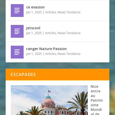
ce evasion
Jan 1, 2025
|
Articles
,
News Tendance
jetscool
Jan 1, 2025
|
Articles
,
News Tendance
ranger Nature Passion
Jan 1, 2025
|
Articles
,
News Tendance
ESCAPADES
Nice
entre
au
Patrim
oine
Mondi
al de