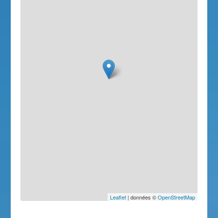
Leaflet
| données ©
OpenStreetMap