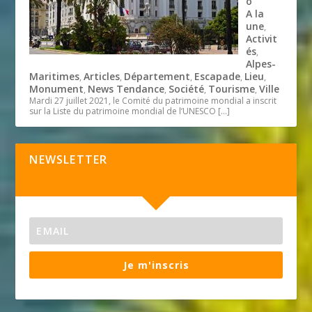
o
A la
une
,
Activit
és
,
Alpes-
Maritimes
Articles
Département
Escapade
Lieu
,
,
,
,
,
Monument
News Tendance
Société
Tourisme
Ville
,
,
,
,
Mardi 27 juillet 2021, le Comité du patrimoine mondial a inscrit
sur la Liste du patrimoine mondial de l’UNESCO
[…]
NEWSLETTER
Je m'inscris