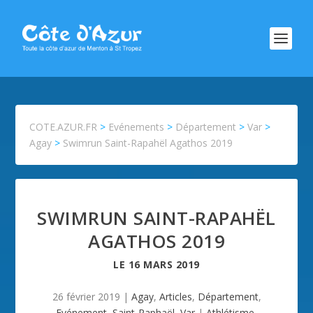
COTE.AZUR.FR
>
Evénements
>
Département
>
Var
>
Agay
>
Swimrun Saint-Rapahël Agathos 2019
SWIMRUN SAINT-RAPAHËL
AGATHOS 2019
LE
16 MARS 2019
26 février 2019
|
Agay
,
Articles
,
Département
,
Evénement
,
Saint-Raphaël
,
Var
|
Athlétisme
,