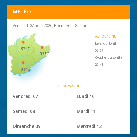
MÉTÉO
Vendredi 07 août 2026, Bonne Fête Gaétan
Aujourd'hui
Lever du Soleil
32°C
06:29
33°C
Coucher du soleil à
20:43
31°C
Les prévisions
Vendredi 07
Lundi 10
Samedi 08
Mardi 11
Dimanche 09
Mercredi 12