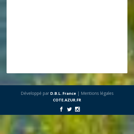
Développé par
| Mentions légales
D.B.L. France
COTE.AZUR.FR