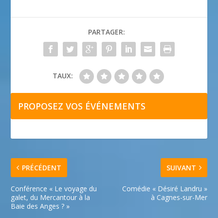
PARTAGER:
TAUX:
PROPOSEZ VOS ÉVÉNEMENTS
PRÉCÉDENT
SUIVANT
Conférence « Le voyage du
Comédie « Désiré Landru »
galet, du Mercantour à la
à Cagnes-sur-Mer
Baie des Anges ? »