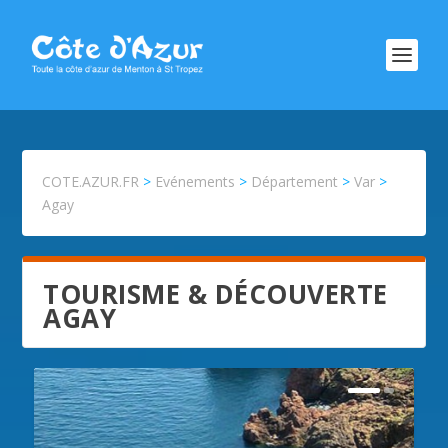
COTE.AZUR.FR
>
Evénements
>
Département
>
Var
>
Agay
TOURISME & DÉCOUVERTE
AGAY