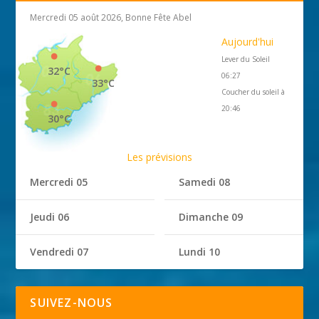
Mercredi 05 août 2026, Bonne Fête Abel
Aujourd'hui
Lever du Soleil
32°C
06:27
33°C
Coucher du soleil à
20:46
30°C
Les prévisions
Mercredi 05
Samedi 08
Jeudi 06
Dimanche 09
Vendredi 07
Lundi 10
SUIVEZ-NOUS