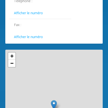
Téléphone :
ILLUSTRATION AGAY ( 2 )

Afficher le numéro
Fax :

Afficher le numéro
+
−