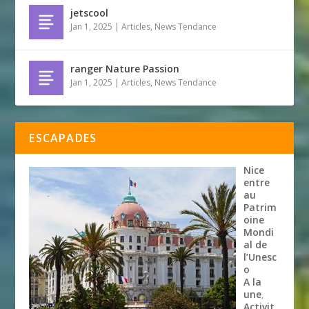
jetscool
Jan 1, 2025
|
Articles
,
News Tendance
ranger Nature Passion
Jan 1, 2025
|
Articles
,
News Tendance
ESCAPADES
Nice
entre
au
Patrim
oine
Mondi
al de
l’Unesc
o
A la
une
,
Activit