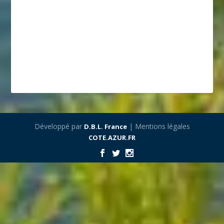
Développé par
| Mentions légales
D.B.L. France
COTE.AZUR.FR