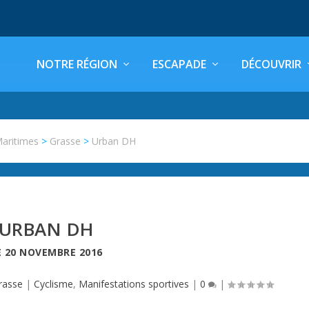
NOTRE RÉGION
ESCAPADE
DÉCOUVRIR
Maritimes
>
Grasse
>
Urban DH
URBAN DH
E
20 NOVEMBRE 2016
rasse
|
Cyclisme
,
Manifestations sportives
|
0
|