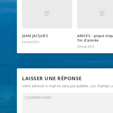
JEAN JACQUES
ANICES : pique niq
fin d’année
24 mai 2012
24 mai 2012
LAISSER UNE RÉPONSE
Votre adresse e-mail ne sera pas publiée.
Les champs ob