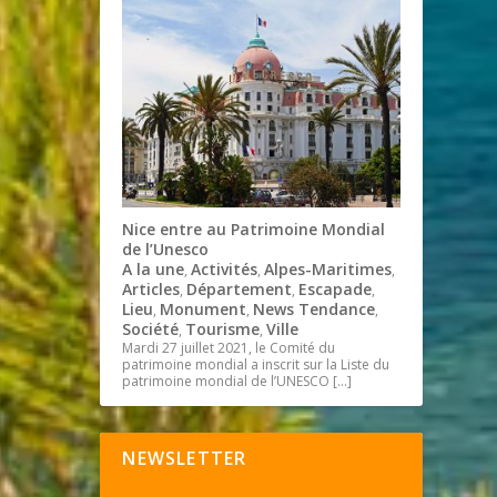
Nice entre au Patrimoine Mondial
de l’Unesco
A la une
Activités
Alpes-Maritimes
,
,
,
Articles
Département
Escapade
,
,
,
Lieu
Monument
News Tendance
,
,
,
Société
Tourisme
Ville
,
,
Mardi 27 juillet 2021, le Comité du
patrimoine mondial a inscrit sur la Liste du
patrimoine mondial de l’UNESCO
[…]
NEWSLETTER