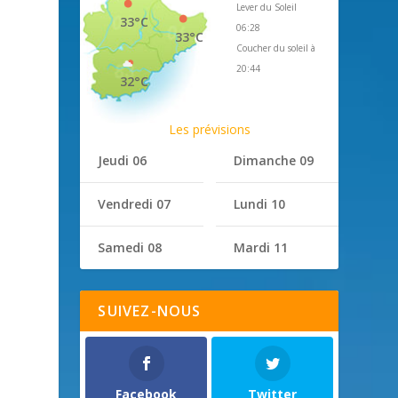
Lever du Soleil
33°C
06:28
33°C
Coucher du soleil à
20:44
32°C
Les prévisions
Jeudi 06
Dimanche 09
Vendredi 07
Lundi 10
Samedi 08
Mardi 11
SUIVEZ-NOUS
Facebook
Twitter