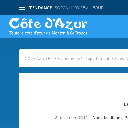
TENDANCE:
SOCCA NIÇOISE AU FOUR
COTE.AZUR.FR
>
Evénements
>
Département
>
Alpes-
L
18 novembre 2016
|
Alpes-Maritimes
,
G