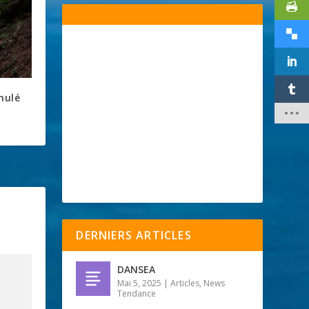
nnulé
DERNIERS ARTICLES
DANSEA
Mai 5, 2025
|
Articles
,
News
Tendance