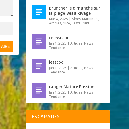
Bruncher le dimanche sur
la plage Beau Rivage
Mar 4, 2025
|
Alpes-Maritimes
,
Articles
,
Nice
,
Restaurant
ce evasion
Jan 1, 2025
|
Articles
,
News
Tendance
jetscool
Jan 1, 2025
|
Articles
,
News
Tendance
ranger Nature Passion
Jan 1, 2025
|
Articles
,
News
Tendance
ESCAPADES