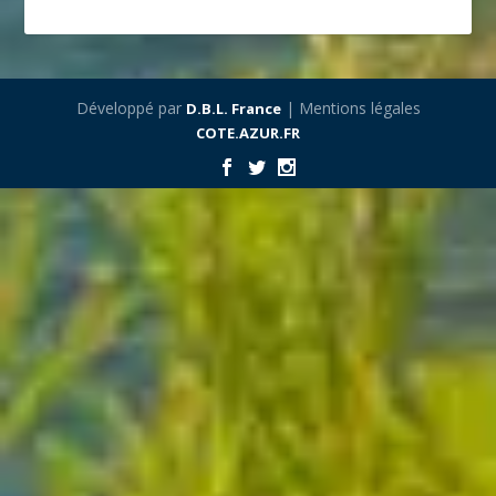
Développé par
| Mentions légales
D.B.L. France
COTE.AZUR.FR