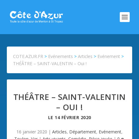
COTE.AZUR.FR
>
Evénements
>
Articles
>
Evénement
>
THÉÂTRE – SAINT-VALENTIN – Oui !
THÉÂTRE – SAINT-VALENTIN
– OUI !
LE
14 FÉVRIER 2020
16 janvier 2020
|
Articles
,
Département
,
Evénement
,
Toulon
,
Var
|
Arts vivants
,
Comédie
,
Pièce jouée
|
0