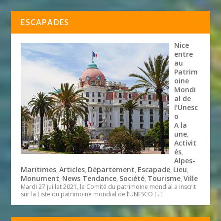
ESCAPADES
Nice
entre
au
Patrim
oine
Mondi
al de
l’Unesc
o
A la
une
,
Activit
és
,
Alpes-
Maritimes
Articles
Département
Escapade
Lieu
,
,
,
,
,
Monument
News Tendance
Société
Tourisme
Ville
,
,
,
,
Mardi 27 juillet 2021, le Comité du patrimoine mondial a inscrit
sur la Liste du patrimoine mondial de l’UNESCO
[…]