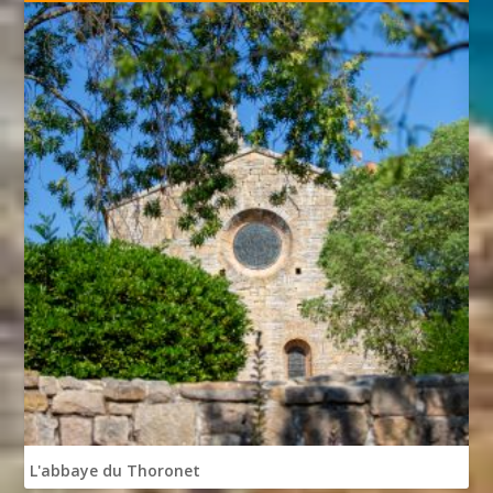
L'abbaye du Thoronet