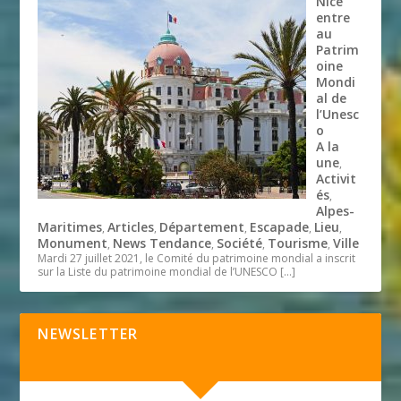
Nice
entre
au
Patrim
oine
Mondi
al de
l’Unesc
o
A la
une
,
Activit
és
,
Alpes-
Maritimes
Articles
Département
Escapade
Lieu
,
,
,
,
,
Monument
News Tendance
Société
Tourisme
Ville
,
,
,
,
Mardi 27 juillet 2021, le Comité du patrimoine mondial a inscrit
sur la Liste du patrimoine mondial de l’UNESCO
[…]
NEWSLETTER