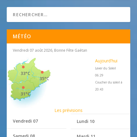
MÉTÉO
Vendredi 07 août 2026, Bonne Fête Gaétan
Aujourd'hui
Lever du Soleil
33°C
06:29
35°C
Coucher du soleil à
20:43
31°C
Les prévisions
Vendredi 07
Lundi 10
Samedi 08
Mardi 11