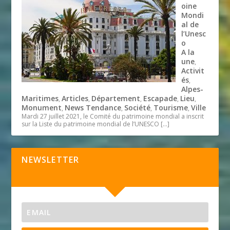
oine
Mondi
al de
l’Unesc
o
A la
une
,
Activit
és
,
Alpes-
Maritimes
Articles
Département
Escapade
Lieu
,
,
,
,
,
Monument
News Tendance
Société
Tourisme
Ville
,
,
,
,
Mardi 27 juillet 2021, le Comité du patrimoine mondial a inscrit
sur la Liste du patrimoine mondial de l’UNESCO
[…]
NEWSLETTER