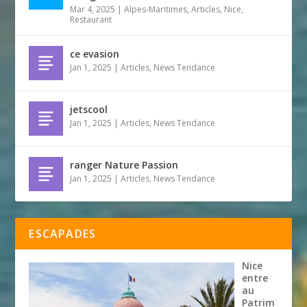
Mar 4, 2025
|
Alpes-Maritimes
,
Articles
,
Nice
,
Restaurant
ce evasion
Jan 1, 2025
|
Articles
,
News Tendance
jetscool
Jan 1, 2025
|
Articles
,
News Tendance
ranger Nature Passion
Jan 1, 2025
|
Articles
,
News Tendance
ESCAPADES
Nice
entre
au
Patrim