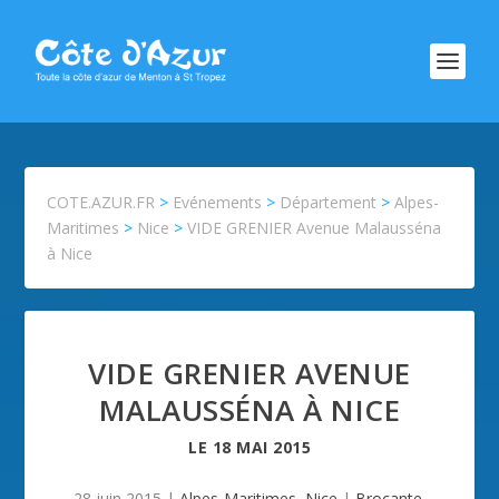
COTE.AZUR.FR
>
Evénements
>
Département
>
Alpes-
Maritimes
>
Nice
>
VIDE GRENIER Avenue Malausséna
à Nice
VIDE GRENIER AVENUE
MALAUSSÉNA À NICE
LE
18 MAI 2015
28 juin 2015
|
Alpes-Maritimes
,
Nice
|
Brocante
,