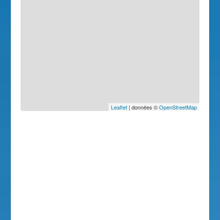
Leaflet
| données ©
OpenStreetMap