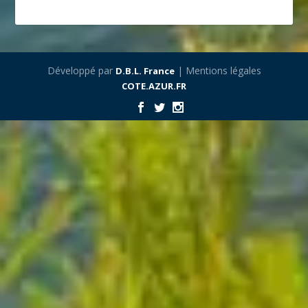
Développé par
| Mentions légales
D.B.L. France
COTE.AZUR.FR