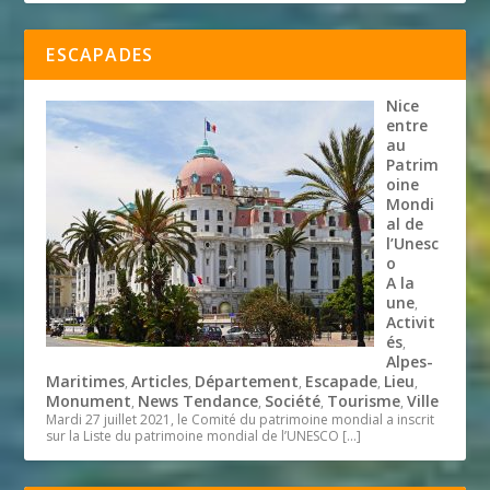
ESCAPADES
Nice
entre
au
Patrim
oine
Mondi
al de
l’Unesc
o
A la
une
,
Activit
és
,
Alpes-
Maritimes
Articles
Département
Escapade
Lieu
,
,
,
,
,
Monument
News Tendance
Société
Tourisme
Ville
,
,
,
,
Mardi 27 juillet 2021, le Comité du patrimoine mondial a inscrit
sur la Liste du patrimoine mondial de l’UNESCO
[…]