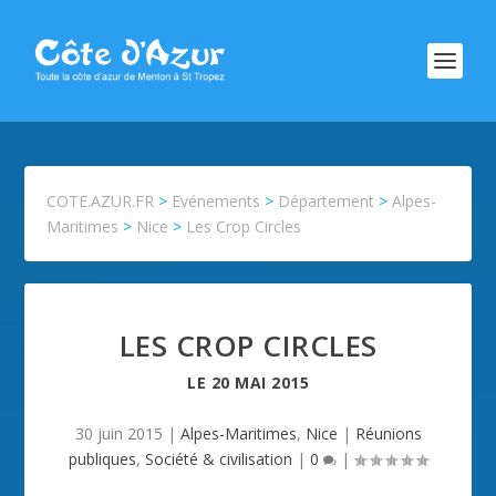
COTE.AZUR.FR
>
Evénements
>
Département
>
Alpes-
Maritimes
>
Nice
>
Les Crop Circles
LES CROP CIRCLES
LE
20 MAI 2015
30 juin 2015
|
Alpes-Maritimes
,
Nice
|
Réunions
publiques
,
Société & civilisation
|
0
|