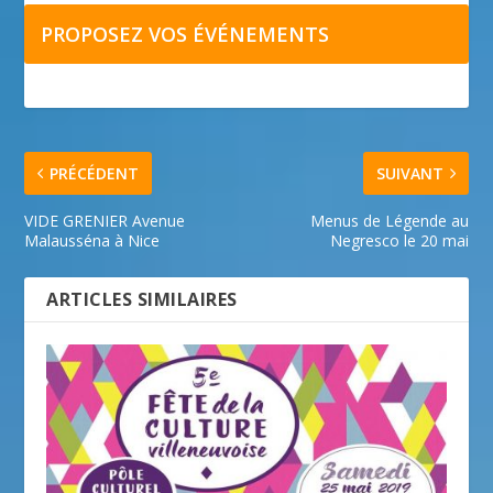
PROPOSEZ VOS ÉVÉNEMENTS
PRÉCÉDENT
SUIVANT
VIDE GRENIER Avenue
Menus de Légende au
Malausséna à Nice
Negresco le 20 mai
ARTICLES SIMILAIRES