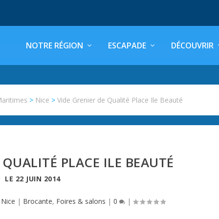
NOTRE RÉGION
ESCAPADE
DÉCOUVRIR
Maritimes
>
Nice
>
Vide Grenier de Qualité Place Ile Beauté
 QUALITÉ PLACE ILE BEAUTÉ
LE
22 JUIN 2014
,
Nice
|
Brocante
,
Foires & salons
|
0
|