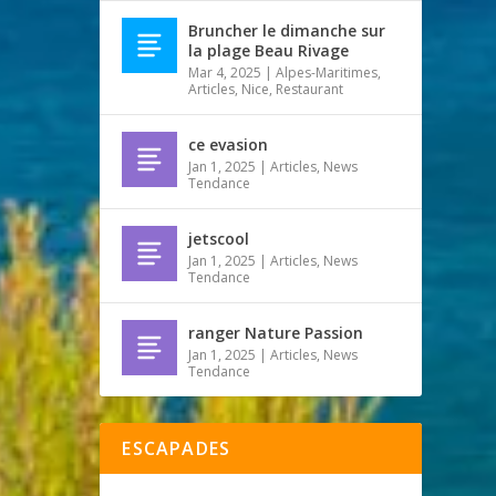
Bruncher le dimanche sur
la plage Beau Rivage
Mar 4, 2025
|
Alpes-Maritimes
,
Articles
,
Nice
,
Restaurant
ce evasion
Jan 1, 2025
|
Articles
,
News
Tendance
jetscool
Jan 1, 2025
|
Articles
,
News
Tendance
ranger Nature Passion
Jan 1, 2025
|
Articles
,
News
Tendance
ESCAPADES