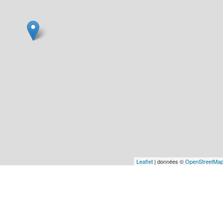
Leaflet
| données ©
OpenStreetMa