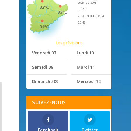
Lever du Soleil
32°C
06:29
33°C
Coucher du soleil à
20:43
31°C
Les prévisions
Vendredi 07
Lundi 10
Samedi 08
Mardi 11
Dimanche 09
Mercredi 12
SUIVEZ-NOUS
Facebook
Twitter