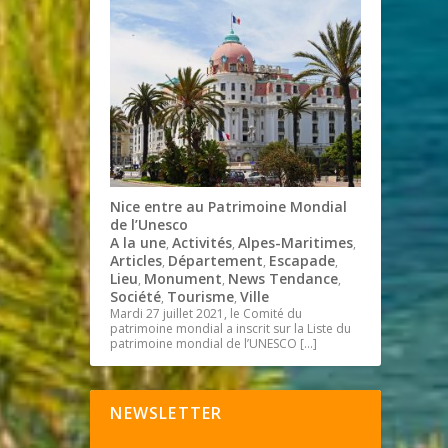
Nice entre au Patrimoine Mondial
de l’Unesco
A la une
Activités
Alpes-Maritimes
,
,
,
Articles
Département
Escapade
,
,
,
Lieu
Monument
News Tendance
,
,
,
Société
Tourisme
Ville
,
,
Mardi 27 juillet 2021, le Comité du
patrimoine mondial a inscrit sur la Liste du
patrimoine mondial de l’UNESCO
[…]
NEWSLETTER