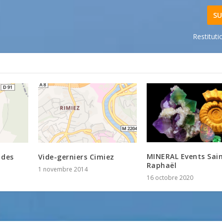
SU
Restituti
MINERAL Events Sai
 des
Vide-gerniers Cimiez
Raphaël
1 novembre 2014
16 octobre 2020