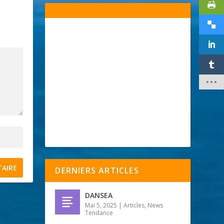
DERNIERS ARTICLES
DANSEA
Mai 5, 2025
|
Articles
,
News
Tendance