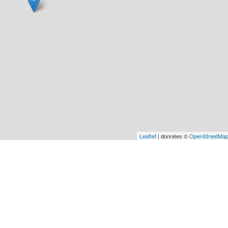
Leaflet
| données ©
OpenStreetMa