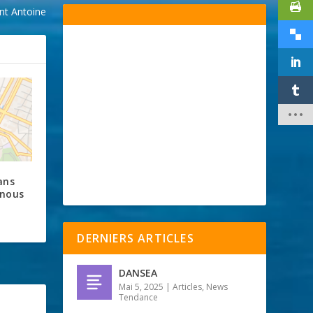
int Antoine
ans
 nous
DERNIERS ARTICLES
DANSEA
Mai 5, 2025
|
Articles
,
News
Tendance