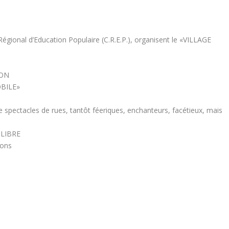
Régional d’Education Populaire (C.R.E.P.), organisent le «VILLAGE
LON
OBILE»
spectacles de rues, tantôt féeriques, enchanteurs, facétieux, mais
 LIBRE
ions