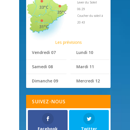
Lever du Soleil
33°C
06:29
35°C
Coucher du soleil à
20:43
31°C
Les prévisions
Vendredi 07
Lundi 10
Samedi 08
Mardi 11
Dimanche 09
Mercredi 12
SUIVEZ-NOUS
Facebook
Twitter