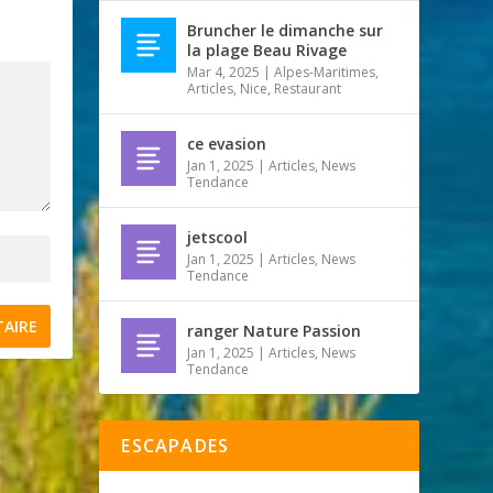
Bruncher le dimanche sur
la plage Beau Rivage
Mar 4, 2025
|
Alpes-Maritimes
,
Articles
,
Nice
,
Restaurant
ce evasion
Jan 1, 2025
|
Articles
,
News
Tendance
jetscool
Jan 1, 2025
|
Articles
,
News
Tendance
ranger Nature Passion
Jan 1, 2025
|
Articles
,
News
Tendance
ESCAPADES