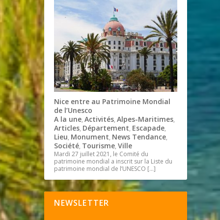
Nice entre au Patrimoine Mondial
de l’Unesco
A la une
Activités
Alpes-Maritimes
,
,
,
Articles
Département
Escapade
,
,
,
Lieu
Monument
News Tendance
,
,
,
Société
Tourisme
Ville
,
,
Mardi 27 juillet 2021, le Comité du
patrimoine mondial a inscrit sur la Liste du
patrimoine mondial de l’UNESCO
[…]
NEWSLETTER