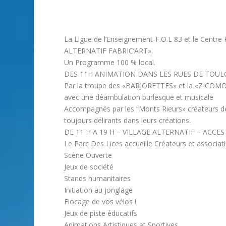
La Ligue de l’Enseignement-F.O.L 83 et le Centre 
ALTERNATIF FABRIC’ART».
Un Programme 100 % local.
DES 11H ANIMATION DANS LES RUES DE TOU
Par la troupe des «BARJORETTES» et la «ZICOM
avec une déambulation burlesque et musicale
Accompagnés par les “Monts Rieurs» créateurs de 
toujours délirants dans leurs créations.
DE 11 H A 19 H – VILLAGE ALTERNATIF – ACCES
Le Parc Des Lices accueille Créateurs et associat
Scène Ouverte
Jeux de société
Stands humanitaires
Initiation au jonglage
Flocage de vos vélos !
Jeux de piste éducatifs
Animations Artistiques et Sportives