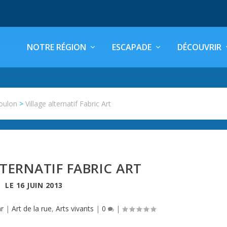
NOTRE RÉGION
ESCAPADE
DÉCOUVRIR
oulon
>
Village alternatif Fabric Art
LTERNATIF FABRIC ART
LE
16 JUIN 2013
ar
|
Art de la rue
,
Arts vivants
|
0
|