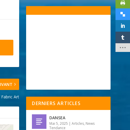
IVANT
f Fabric Art
DERNIERS ARTICLES
DANSEA
Mai 5, 2025
|
Articles
,
News
Tendance