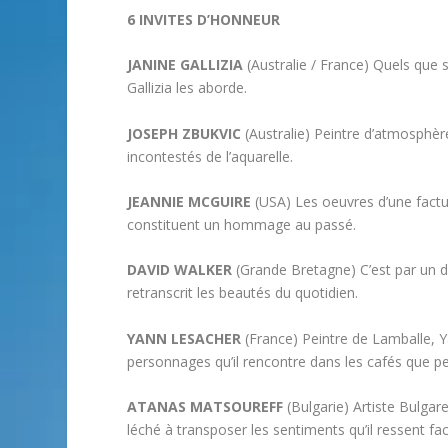
6 INVITES D’HONNEUR
JANINE GALLIZIA
(Australie / France) Quels que 
Gallizia les aborde.
JOSEPH ZBUKVIC
(Australie) Peintre d’atmosphèr
incontestés de l’aquarelle.
JEANNIE MCGUIRE
(USA) Les oeuvres d’une fact
constituent un hommage au passé.
DAVID WALKER
(Grande Bretagne) C’est par un de
retranscrit les beautés du quotidien.
YANN LESACHER
(France) Peintre de Lamballe, Y
personnages qu’il rencontre dans les cafés que pe
ATANAS MATSOUREFF
(Bulgarie) Artiste Bulga
léché à transposer les sentiments qu’il ressent fac