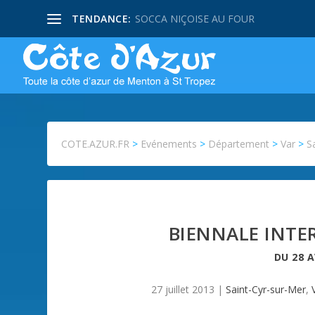
TENDANCE:
SOCCA NIÇOISE AU FOUR
COTE.AZUR.FR
>
Evénements
>
Département
>
Var
>
S
BIENNALE INTE
DU
28 A
27 juillet 2013
|
Saint-Cyr-sur-Mer
,