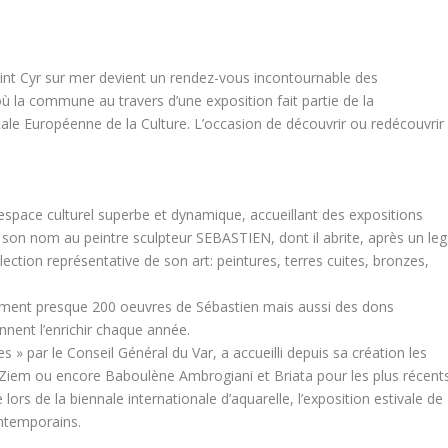
aint Cyr sur mer devient un rendez-vous incontournable des
ù la commune au travers d’une exposition fait partie de la
le Européenne de la Culture. L’occasion de découvrir ou redécouvrir
espace culturel superbe et dynamique, accueillant des expositions
t son nom au peintre sculpteur SEBASTIEN, dont il abrite, après un leg
lection représentative de son art: peintures, terres cuites, bronzes,
lement presque 200 oeuvres de Sébastien mais aussi des dons
ennent l’enrichir chaque année.
es » par le Conseil Général du Var, a accueilli depuis sa création les
o, Ziem ou encore Baboulène Ambrogiani et Briata pour les plus récents
lors de la biennale internationale d’aquarelle, l’exposition estivale de
ntemporains.