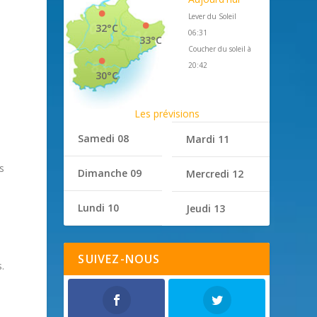
Lever du Soleil
32°C
06:31
33°C
Coucher du soleil à
20:42
30°C
Les prévisions
Samedi 08
Mardi 11
s
Dimanche 09
Mercredi 12
Lundi 10
Jeudi 13
SUIVEZ-NOUS
.