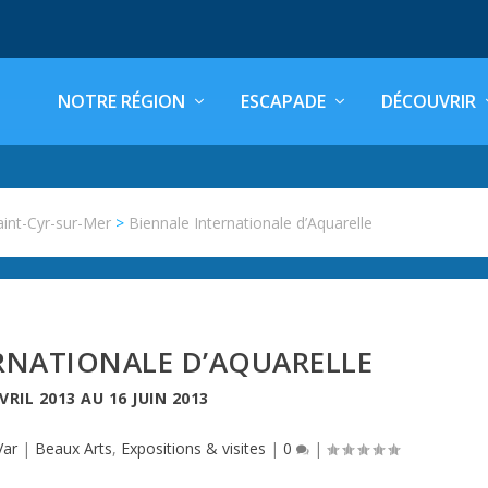
NOTRE RÉGION
ESCAPADE
DÉCOUVRIR
aint-Cyr-sur-Mer
>
Biennale Internationale d’Aquarelle
RNATIONALE D’AQUARELLE
VRIL 2013
AU
16 JUIN 2013
Var
|
Beaux Arts
,
Expositions & visites
|
0
|