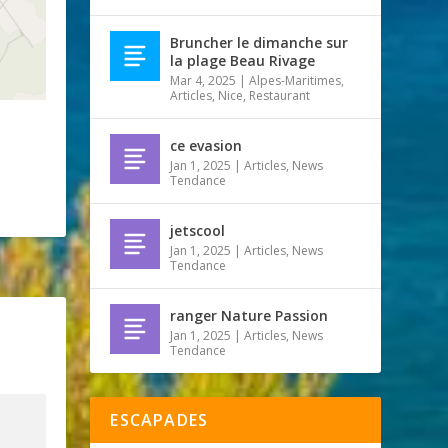
Bruncher le dimanche sur
la plage Beau Rivage
Mar 4, 2025
|
Alpes-Maritimes
,
Articles
,
Nice
,
Restaurant
ce evasion
Jan 1, 2025
|
Articles
,
News
Tendance
jetscool
Jan 1, 2025
|
Articles
,
News
Tendance
ranger Nature Passion
Jan 1, 2025
|
Articles
,
News
Tendance
ESCAPADES