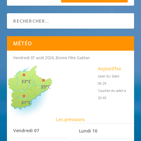
MÉTÉO
Vendredi 07 août 2026, Bonne Fête Gaétan
Aujourd'hui
Lever du Soleil
33°C
06:29
35°C
Coucher du soleil à
20:43
31°C
Les prévisions
Vendredi 07
Lundi 10