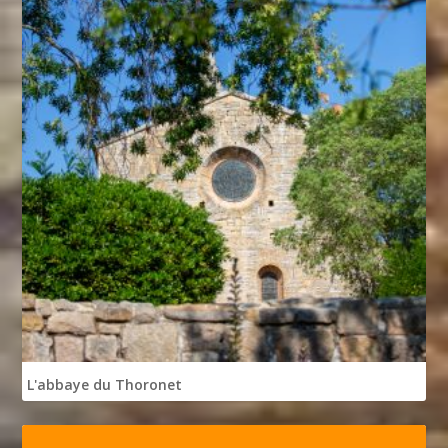
L'abbaye du Thoronet