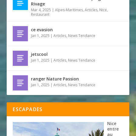
Rivage
Mar 4, 2025
|
Alpes-Maritimes
,
Articles
,
Nice
,
Restaurant
ce evasion
Jan 1, 2025
|
Articles
,
News Tendance
jetscool
Jan 1, 2025
|
Articles
,
News Tendance
ranger Nature Passion
Jan 1, 2025
|
Articles
,
News Tendance
ESCAPADES
Nice
entre
au