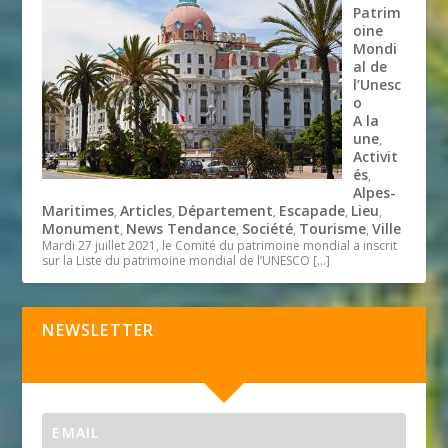
Patrim
oine
Mondi
al de
l’Unesc
o
A la
une
,
Activit
és
,
Alpes-
Maritimes
Articles
Département
Escapade
Lieu
,
,
,
,
,
Monument
News Tendance
Société
Tourisme
Ville
,
,
,
,
Mardi 27 juillet 2021, le Comité du patrimoine mondial a inscrit
sur la Liste du patrimoine mondial de l’UNESCO
[…]
NEWSLETTER