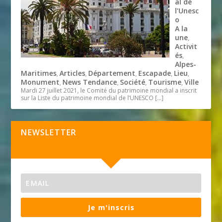
al de
l’Unesc
o
A la
une
,
Activit
és
,
Alpes-
Maritimes
Articles
Département
Escapade
Lieu
,
,
,
,
,
Monument
News Tendance
Société
Tourisme
Ville
,
,
,
,
Mardi 27 juillet 2021, le Comité du patrimoine mondial a inscrit
sur la Liste du patrimoine mondial de l’UNESCO
[…]
NEWSLETTER
Je m'inscris