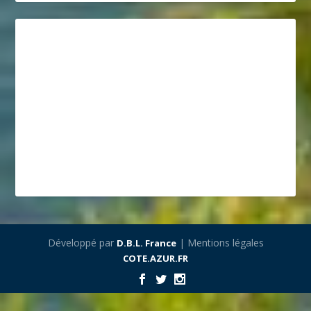
Développé par
| Mentions légales
D.B.L. France
COTE.AZUR.FR