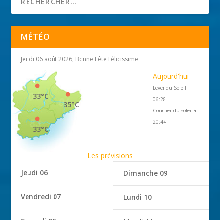
MÉTÉO
Jeudi 06 août 2026, Bonne Fête Félicissime
Aujourd'hui
Lever du Soleil
33°C
06:28
35°C
Coucher du soleil à
20:44
33°C
Les prévisions
Jeudi 06
Dimanche 09
Vendredi 07
Lundi 10