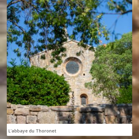
L'abbaye du Thoronet