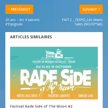
PRÉCÉDENT
SUIVANT
20 ans – les 4 saisons
FAIT.C _ l’EXPO_Les Mains
d’Espigoule
Sales (NO/ID*lab)
ARTICLES SIMILAIRES
Festival Rade Side of The Moon #2