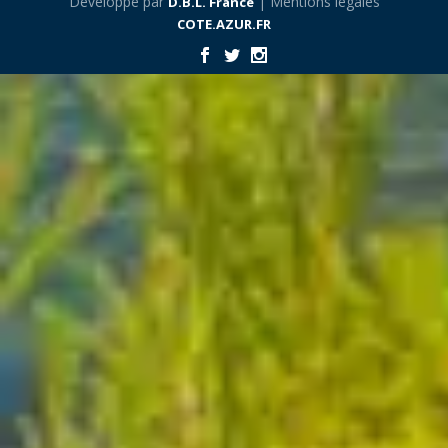
Développé par
| Mentions légales
D.B.L. France
COTE.AZUR.FR