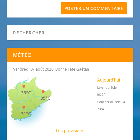
MÉTÉO
Vendredi 07 août 2026, Bonne Fête Gaétan
Aujourd'hui
Lever du Soleil
33°C
06:29
35°C
Coucher du soleil à
20:43
31°C
Les prévisions