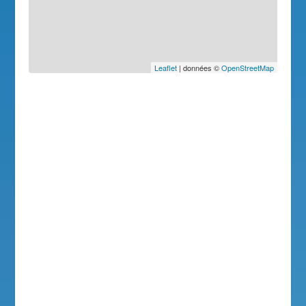
Leaflet
| données ©
OpenStreetMap