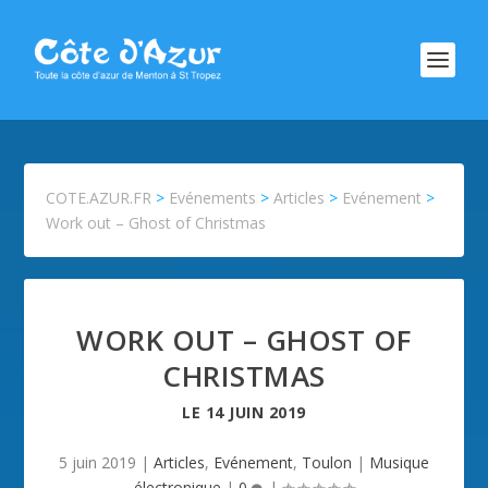
COTE.AZUR.FR
>
Evénements
>
Articles
>
Evénement
>
Work out – Ghost of Christmas
WORK OUT – GHOST OF
CHRISTMAS
LE
14 JUIN 2019
5 juin 2019
|
Articles
,
Evénement
,
Toulon
|
Musique
électronique
|
0
|