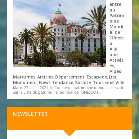
entre
au
Patrim
oine
Mondi
al de
l’Unesc
o
A la
une
,
Activit
és
,
Alpes-
Maritimes
Articles
Département
Escapade
Lieu
,
,
,
,
,
Monument
News Tendance
Société
Tourisme
Ville
,
,
,
,
Mardi 27 juillet 2021, le Comité du patrimoine mondial a inscrit
sur la Liste du patrimoine mondial de l’UNESCO
[…]
NEWSLETTER