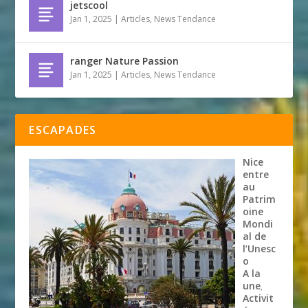
jetscool
Jan 1, 2025
|
Articles
,
News Tendance
ranger Nature Passion
Jan 1, 2025
|
Articles
,
News Tendance
ESCAPADES
Nice
entre
au
Patrim
oine
Mondi
al de
l’Unesc
o
A la
une
,
Activit