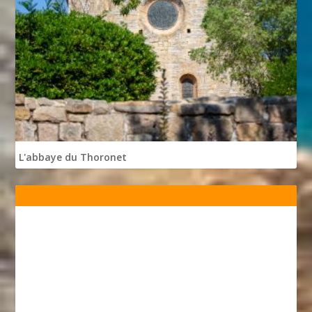
L'abbaye du Thoronet