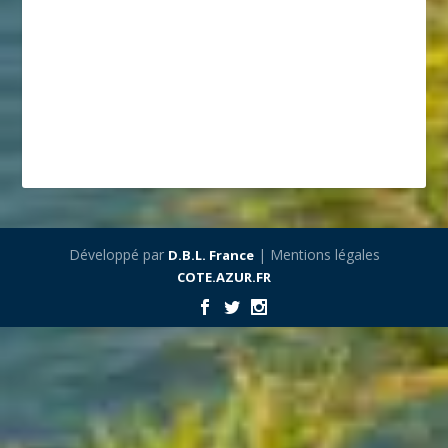
Développé par
| Mentions légales
D.B.L. France
COTE.AZUR.FR