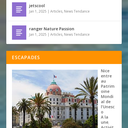
jetscool
Jan 1, 2025
|
Articles
,
News Tendance
ranger Nature Passion
Jan 1, 2025
|
Articles
,
News Tendance
ESCAPADES
Nice
entre
au
Patrim
oine
Mondi
al de
l’Unesc
o
A la
une
,
Activit