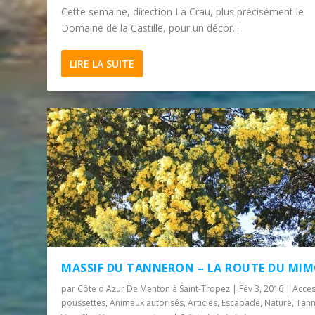
Cette semaine, direction La Crau, plus précisément le
Domaine de la Castille, pour un décor...
LIRE LA SUITE
MASSIF DU TANNERON – LA ROUTE DU MI
par
Côte d'Azur De Menton à Saint-Tropez
|
Fév 3, 2016
|
Acces
poussettes
,
Animaux autorisés
,
Articles
,
Escapade
,
Nature
,
Tan