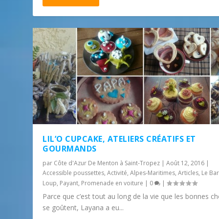
LIL’O CUPCAKE, ATELIERS CRÉATIFS ET
GOURMANDS
par
Côte d'Azur De Menton à Saint-Tropez
|
Août 12, 2016
|
Accessible poussettes
,
Activité
,
Alpes-Maritimes
,
Articles
,
Le Bar
Loup
,
Payant
,
Promenade en voiture
|
0
|
Parce que c’est tout au long de la vie que les bonnes c
se goûtent, Layana a eu...