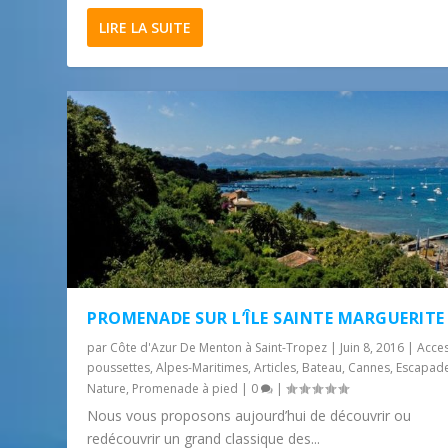
LIRE LA SUITE
PROMENADE SUR L’ÎLE SAINTE MARGUERITE
par
Côte d'Azur De Menton à Saint-Tropez
|
Juin 8, 2016
|
Acces
poussettes
,
Alpes-Maritimes
,
Articles
,
Bateau
,
Cannes
,
Escapad
Nature
,
Promenade à pied
|
0
|
Nous vous proposons aujourd’hui de découvrir ou
redécouvrir un grand classique des...