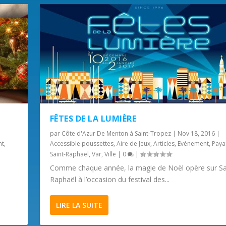
FÊTES DE LA LUMIÈRE
par
Côte d'Azur De Menton à Saint-Tropez
|
Nov 18, 2016
|
nt
,
Accessible poussettes
,
Aire de Jeux
,
Articles
,
Evénement
,
Paya
Saint-Raphaël
,
Var
,
Ville
|
0
|
Comme chaque année, la magie de Noël opère sur Sa
Raphaël à l’occasion du festival des...
LIRE LA SUITE