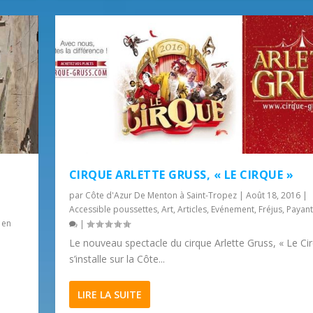
CIRQUE ARLETTE GRUSS, « LE CIRQUE »
par
Côte d'Azur De Menton à Saint-Tropez
|
Août 18, 2016
|
Accessible poussettes
,
Art
,
Articles
,
Evénement
,
Fréjus
,
Payant
 en
|
Le nouveau spectacle du cirque Arlette Gruss, « Le Ci
s’installe sur la Côte...
LIRE LA SUITE