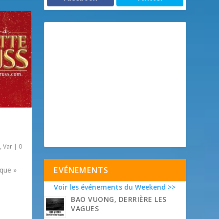
,
Var
|
0
EVÉNEMENTS
rque »
Voir les événements du Weekend >>
BAO VUONG, DERRIÈRE LES
VAGUES