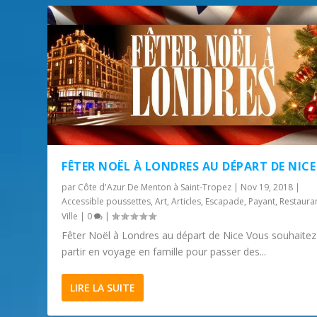
FÊTER NOËL À LONDRES AU DÉPART DE NICE
par
Côte d'Azur De Menton à Saint-Tropez
|
Nov 19, 2018
|
Accessible poussettes
,
Art
,
Articles
,
Escapade
,
Payant
,
Restaura
Ville
|
0
|
Fêter Noël à Londres au départ de Nice Vous souhaitez
partir en voyage en famille pour passer des...
LIRE LA SUITE