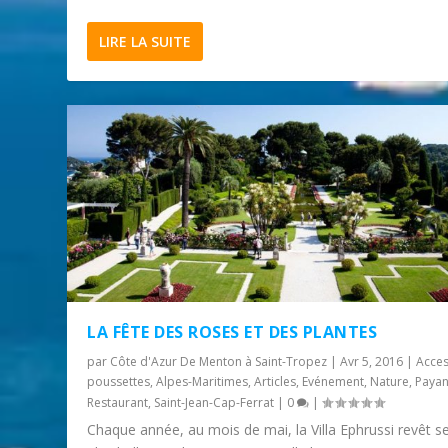
LIRE LA SUITE
LA FÊTE DES ROSES ET DES PLANTES
par
Côte d'Azur De Menton à Saint-Tropez
|
Avr 5, 2016
|
Acces
poussettes
,
Alpes-Maritimes
,
Articles
,
Evénement
,
Nature
,
Payan
Restaurant
,
Saint-Jean-Cap-Ferrat
|
0
|
Chaque année, au mois de mai, la Villa Ephrussi revêt s