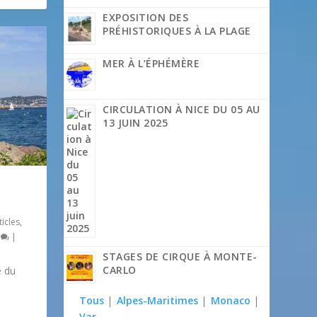
EXPOSITION DES
PRÉHISTORIQUES À LA PLAGE
MER À L’ÉPHÉMÈRE
CIRCULATION À NICE DU 05 AU
13 JUIN 2025
ticles
,
1
|
STAGES DE CIRQUE À MONTE-
CARLO
e du
Tous
|
Alpes-Maritimes
|
Monaco
|
Var