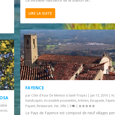
La véritable naissance de la station de...
LIRE LA SUITE
FAYENCE
par
Côte d'Azur De Menton à Saint-Tropez
|
Jan 13, 2016
|
Ac
MOSA
handicapés
,
Accessible poussettes
,
Articles
,
Escapade
,
Fayen
sible
Payant
,
Restaurant
,
Var
,
Ville
|
0
|
neron
,
Le Pays de Fayence est composé de neuf villages pe