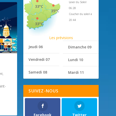
Lever du Soleil
33°C
06:28
35°C
Coucher du soleil à
20:44
33°C
Les prévisions
Jeudi 06
Dimanche 09
Vendredi 07
Lundi 10
Samedi 08
Mardi 11
nt
,
int-
SUIVEZ-NOUS
Facebook
Twitter