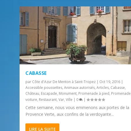
CABASSE
par
Côte d'Azur De Menton à Saint-Tropez
|
Oct 19, 2016
|
Accessible poussettes
,
Animaux autorisés
,
Articles
,
Cabasse
,
Château
,
Escapade
,
Monument
,
Promenade à pied
,
Promenade
voiture
,
Restaurant
,
Var
,
Ville
|
0
|
Cette semaine, nous vous emmenons aux portes de la
Provence Verte, aux confins de la verdoyante...
LIRE LA SUITE