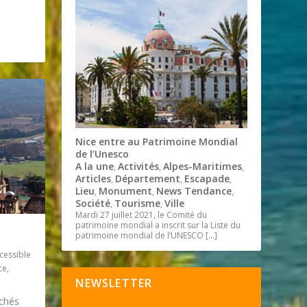
Nice entre au Patrimoine Mondial
de l’Unesco
A la une
Activités
Alpes-Maritimes
,
,
,
Articles
Département
Escapade
,
,
,
Lieu
Monument
News Tendance
,
,
,
Société
Tourisme
Ville
,
,
Mardi 27 juillet 2021, le Comité du
patrimoine mondial a inscrit sur la Liste du
patrimoine mondial de l’UNESCO
[…]
cessible
ce
,
NEWSLETTER
rchés