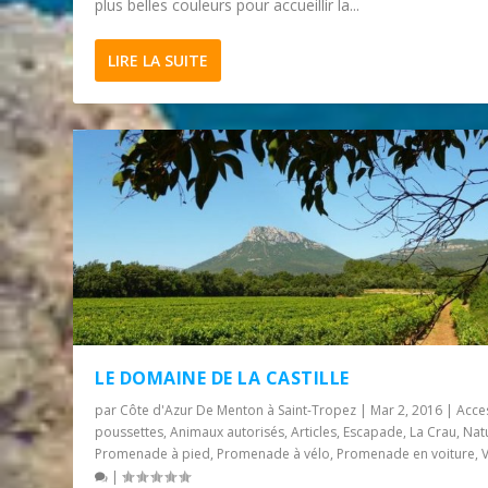
plus belles couleurs pour accueillir la...
LIRE LA SUITE
LE DOMAINE DE LA CASTILLE
par
Côte d'Azur De Menton à Saint-Tropez
|
Mar 2, 2016
|
Acce
poussettes
,
Animaux autorisés
,
Articles
,
Escapade
,
La Crau
,
Nat
Promenade à pied
,
Promenade à vélo
,
Promenade en voiture
,
|