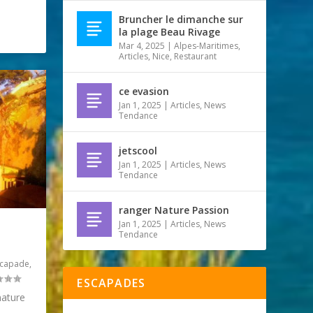
Bruncher le dimanche sur
la plage Beau Rivage
Mar 4, 2025
|
Alpes-Maritimes
,
Articles
,
Nice
,
Restaurant
ce evasion
Jan 1, 2025
|
Articles
,
News
Tendance
jetscool
Jan 1, 2025
|
Articles
,
News
Tendance
ranger Nature Passion
Jan 1, 2025
|
Articles
,
News
Tendance
scapade
,
ESCAPADES
nature