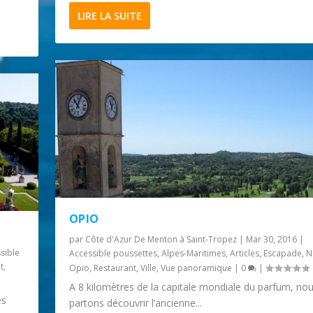
LIRE LA SUITE
OPIO
par
Côte d'Azur De Menton à Saint-Tropez
|
Mar 30, 2016
|
sible
Accessible poussettes
,
Alpes-Maritimes
,
Articles
,
Escapade
,
N
t
,
Opio
,
Restaurant
,
Ville
,
Vue panoramique
|
0
|
A 8 kilomètres de la capitale mondiale du parfum, no
es
partons découvrir l’ancienne...