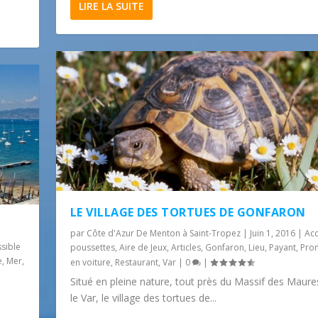
LIRE LA SUITE
LE VILLAGE DES TORTUES DE GONFARON
par
Côte d'Azur De Menton à Saint-Tropez
|
Juin 1, 2016
|
Acc
sible
poussettes
,
Aire de Jeux
,
Articles
,
Gonfaron
,
Lieu
,
Payant
,
Pro
e
,
Mer
,
en voiture
,
Restaurant
,
Var
|
0
|
Situé en pleine nature, tout près du Massif des Maur
le Var, le village des tortues de...