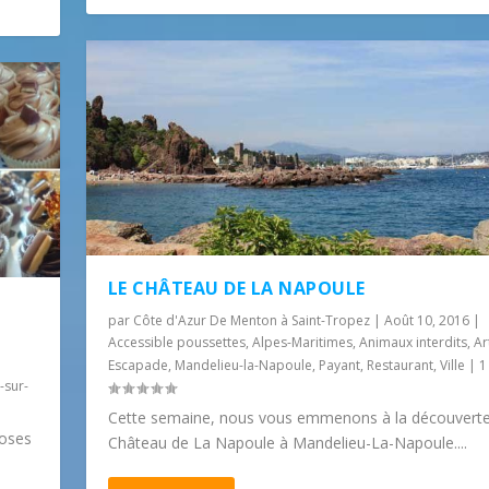
LE CHÂTEAU DE LA NAPOULE
par
Côte d'Azur De Menton à Saint-Tropez
|
Août 10, 2016
|
Accessible poussettes
,
Alpes-Maritimes
,
Animaux interdits
,
Ar
Escapade
,
Mandelieu-la-Napoule
,
Payant
,
Restaurant
,
Ville
|
-sur-
Cette semaine, nous vous emmenons à la découvert
hoses
Château de La Napoule à Mandelieu-La-Napoule....