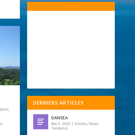
DERNIERS ARTICLES
ature
,
DANSEA
us
Mai 5, 2025
|
Articles
,
News
Tendance