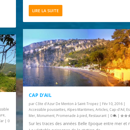
LIRE LA SUITE
CAP D’AIL
par
Côte d'Azur De Menton à Saint-Tropez
|
Fév 10, 2016
|
ssible
Accessible poussettes
,
Alpes-Maritimes
,
Articles
,
Cap-d'Ail
,
E
ure
,
Mer
,
Monument
,
Promenade à pied
,
Restaurant
|
0
|
Var
|
0
Sur les traces des années Belle Epoque entre mer et 