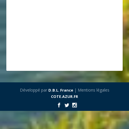
Développé par
| Mentions légales
D.B.L. France
COTE.AZUR.FR