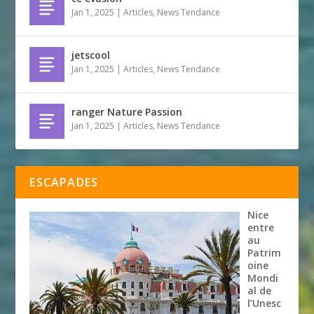
Jan 1, 2025
|
Articles
,
News Tendance
jetscool
Jan 1, 2025
|
Articles
,
News Tendance
ranger Nature Passion
Jan 1, 2025
|
Articles
,
News Tendance
ESCAPADES
Nice
entre
au
Patrim
oine
Mondi
al de
l’Unesc