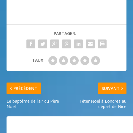
PARTAGER:
TAUX:
PRÉCÉDENT
SUIVANT
Le baptême de l’air du Père
Fêter Noël à Londres au
Noël
départ de Nice