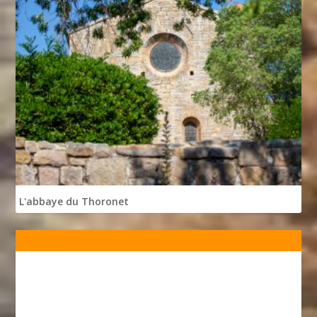
L'abbaye du Thoronet