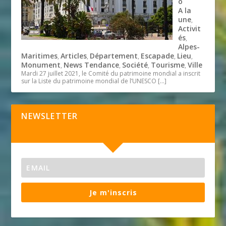
o
A la
une
,
Activit
és
,
Alpes-
Maritimes
Articles
Département
Escapade
Lieu
,
,
,
,
,
Monument
News Tendance
Société
Tourisme
Ville
,
,
,
,
Mardi 27 juillet 2021, le Comité du patrimoine mondial a inscrit
sur la Liste du patrimoine mondial de l’UNESCO
[…]
NEWSLETTER
Je m'inscris