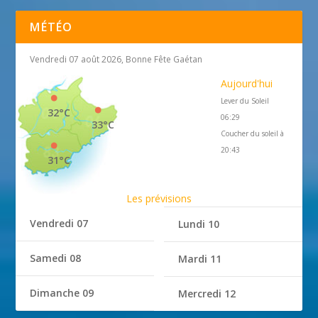
MÉTÉO
Vendredi 07 août 2026, Bonne Fête Gaétan
Aujourd'hui
Lever du Soleil
32°C
06:29
33°C
Coucher du soleil à
20:43
31°C
Les prévisions
Vendredi 07
Lundi 10
Samedi 08
Mardi 11
Dimanche 09
Mercredi 12