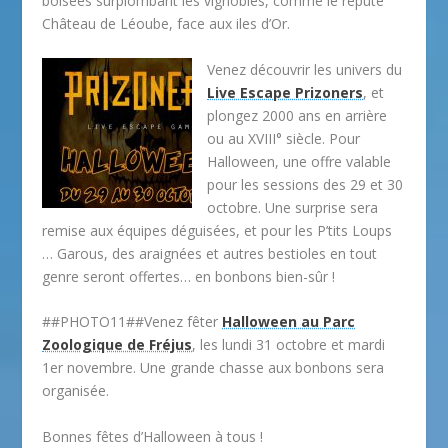
boisées surplombant les vignobles, comme le réputé
Château de Léoube, face aux iles d’Or.
Venez découvrir les univers du
Live Escape Prizoners
, et
plongez 2000 ans en arrière
ou au XVIII° siècle. Pour
Halloween, une offre valable
pour les sessions des 29 et 30
octobre. Une surprise sera
remise aux équipes déguisées, et pour les P’tits Loups
… Garous, des araignées et autres bestioles en tout
genre seront offertes… en bonbons bien-sûr !
##PHOTO11##Venez fêter
Halloween au Parc
Zoologique de Fréjus
, les lundi 31 octobre et mardi
1er novembre. Une grande chasse aux bonbons sera
organisée.
Bonnes fêtes d’Halloween à tous !