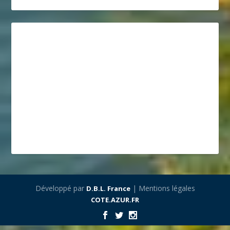
Développé par
| Mentions légales
D.B.L. France
COTE.AZUR.FR