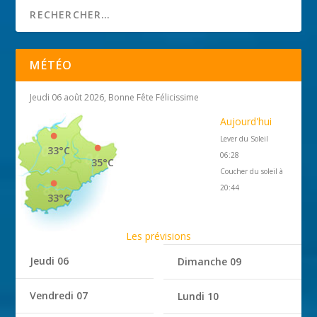
MÉTÉO
Jeudi 06 août 2026, Bonne Fête Félicissime
Aujourd'hui
Lever du Soleil
33°C
06:28
35°C
Coucher du soleil à
20:44
33°C
Les prévisions
Jeudi 06
Dimanche 09
Vendredi 07
Lundi 10