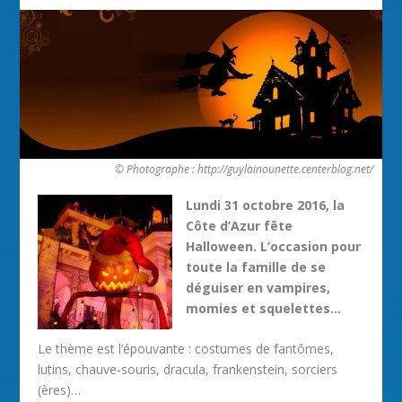
© Photographe : http://guylainounette.centerblog.net/
Lundi 31 octobre 2016, la
Côte d’Azur fête
Halloween. L’occasion pour
toute la famille de se
déguiser en vampires,
momies et squelettes…
Le thème est l’épouvante : costumes de fantômes,
lutins, chauve-souris, dracula, frankenstein, sorciers
(ères)…