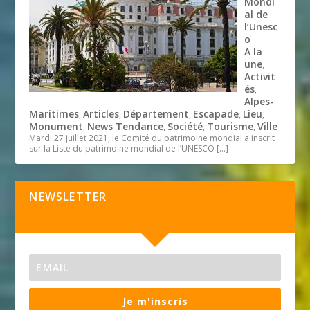
Mondi
al de
l’Unesc
o
A la
une
,
Activit
és
,
Alpes-
Maritimes
Articles
Département
Escapade
Lieu
,
,
,
,
,
Monument
News Tendance
Société
Tourisme
Ville
,
,
,
,
Mardi 27 juillet 2021, le Comité du patrimoine mondial a inscrit
sur la Liste du patrimoine mondial de l’UNESCO
[…]
NEWSLETTER
Je m'inscris