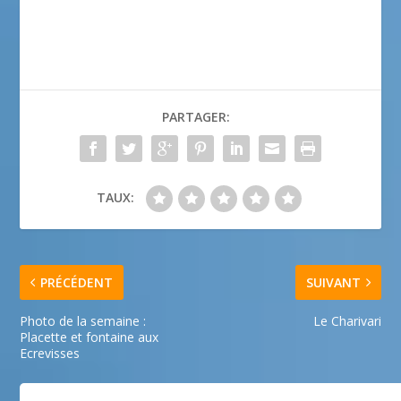
PARTAGER:
TAUX:
PRÉCÉDENT
SUIVANT
Photo de la semaine :
Le Charivari
Placette et fontaine aux
Ecrevisses