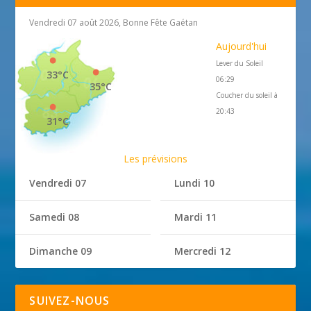
Vendredi 07 août 2026, Bonne Fête Gaétan
Aujourd'hui
Lever du Soleil
33°C
06:29
35°C
Coucher du soleil à
20:43
31°C
Les prévisions
Vendredi 07
Lundi 10
Samedi 08
Mardi 11
Dimanche 09
Mercredi 12
SUIVEZ-NOUS