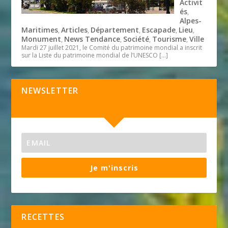
Activit
és
,
Alpes-
Maritimes
Articles
Département
Escapade
Lieu
,
,
,
,
,
Monument
News Tendance
Société
Tourisme
Ville
,
,
,
,
Mardi 27 juillet 2021, le Comité du patrimoine mondial a inscrit
sur la Liste du patrimoine mondial de l’UNESCO
[…]
NEWSLETTER
Je m'inscris
RECETTES