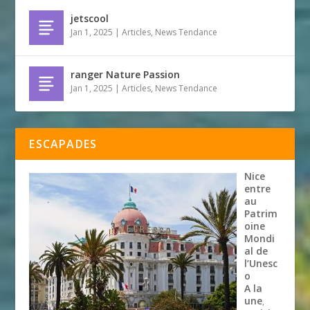
jetscool
Jan 1, 2025
|
Articles
,
News Tendance
ranger Nature Passion
Jan 1, 2025
|
Articles
,
News Tendance
ESCAPADES
Nice
entre
au
Patrim
oine
Mondi
al de
l’Unesc
o
A la
une
,