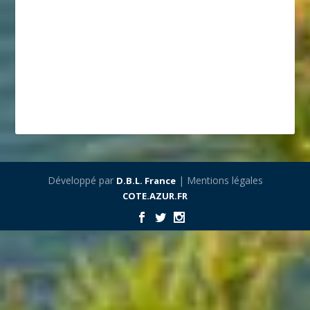
Développé par
| Mentions légales
D.B.L. France
COTE.AZUR.FR