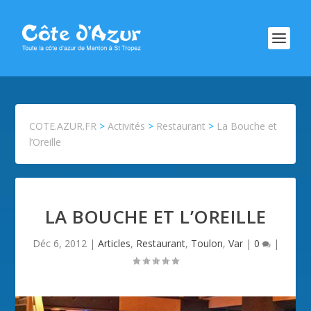
COTE.AZUR.FR
>
Activités
>
Restaurant
>
La Bouche et
l’Oreille
LA BOUCHE ET L’OREILLE
Déc 6, 2012
|
Articles
,
Restaurant
,
Toulon
,
Var
|
0
|