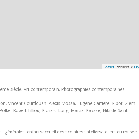
Leaflet
| données ©
Op
Xème siècle. Art contemporain. Photographies contemporaines.
bon, Vincent Courdouan, Alexis Mossa, Eugène Carrière, Ribot, Ziem,
lke, Robert Filliou, Richard Long, Martial Raysse, Niki de Saint-
 : générales, enfantsaccueil des scolaires : ateliersateliers du musée,