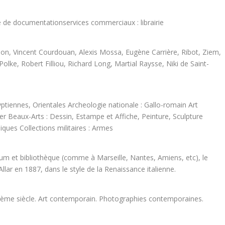
re de documentationservices commerciaux : librairie
bon, Vincent Courdouan, Alexis Mossa, Eugène Carrière, Ribot, Ziem,
lke, Robert Filliou, Richard Long, Martial Raysse, Niki de Saint-
ptiennes, Orientales Archeologie nationale : Gallo-romain Art
r Beaux-Arts : Dessin, Estampe et Affiche, Peinture, Sculpture
iques Collections militaires : Armes
eum et bibliothèque (comme à Marseille, Nantes, Amiens, etc), le
Allar en 1887, dans le style de la Renaissance italienne.
Xème siècle. Art contemporain. Photographies contemporaines.