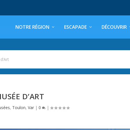
NOTRE RÉGION
ESCAPADE
DÉCOUVRIR
d’Art
USÉE D’ART
sées
,
Toulon
,
Var
|
0
|