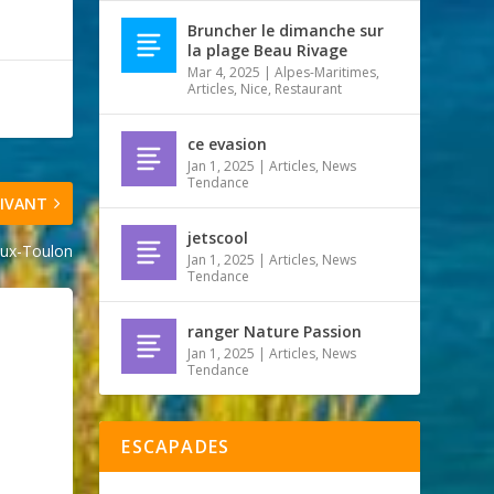
Bruncher le dimanche sur
la plage Beau Rivage
Mar 4, 2025
|
Alpes-Maritimes
,
Articles
,
Nice
,
Restaurant
ce evasion
Jan 1, 2025
|
Articles
,
News
Tendance
IVANT
jetscool
eux-Toulon
Jan 1, 2025
|
Articles
,
News
Tendance
ranger Nature Passion
Jan 1, 2025
|
Articles
,
News
Tendance
ESCAPADES