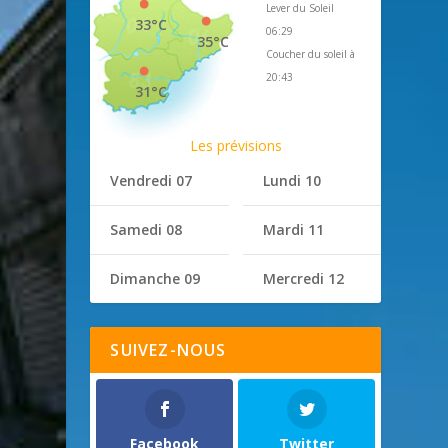
Lever du Soleil
33°C
06:29
35°C
Coucher du soleil à
20:43
31°C
Les prévisions
Vendredi 07
Lundi 10
Samedi 08
Mardi 11
Dimanche 09
Mercredi 12
SUIVEZ-NOUS
Facebook
Twitter