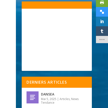
DERNIERS ARTICLES
DANSEA
Mai 5, 2025
|
Articles
,
News
Tendance