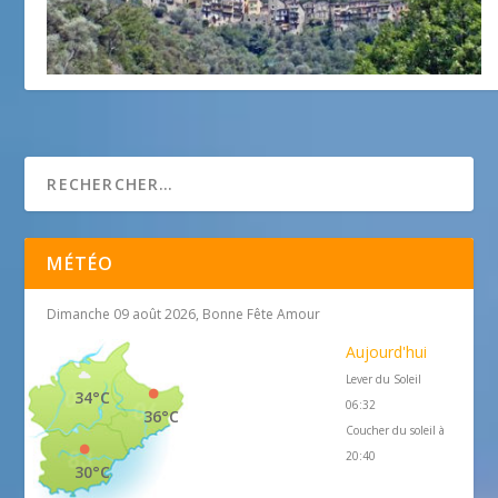
Saorge
12 octobre 2016
MÉTÉO
Dimanche 09 août 2026, Bonne Fête Amour
Aujourd'hui
Lever du Soleil
34°C
06:32
36°C
Coucher du soleil à
20:40
30°C