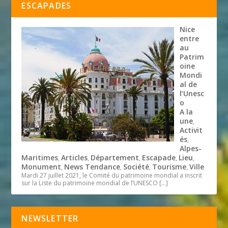
ESCAPADES
Nice
entre
au
Patrim
oine
Mondi
al de
l’Unesc
o
A la
une
,
Activit
és
,
Alpes-
Maritimes
Articles
Département
Escapade
Lieu
,
,
,
,
,
Monument
News Tendance
Société
Tourisme
Ville
,
,
,
,
Mardi 27 juillet 2021, le Comité du patrimoine mondial a inscrit
sur la Liste du patrimoine mondial de l’UNESCO
[…]
NEWSLETTER