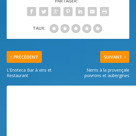
PARTAGER:
TAUX:
PRÉCÉDENT
SUIVANT
L’Enoteca Bar à vins et
Nems à la provençale
Restaurant
poivrons et aubergines