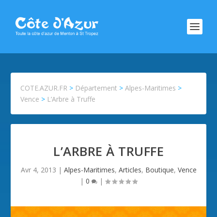
COTE.AZUR.FR
>
Département
>
Alpes-Maritimes
>
Vence
>
L’Arbre à Truffe
L’ARBRE À TRUFFE
Avr 4, 2013
|
Alpes-Maritimes
,
Articles
,
Boutique
,
Vence
|
0
|