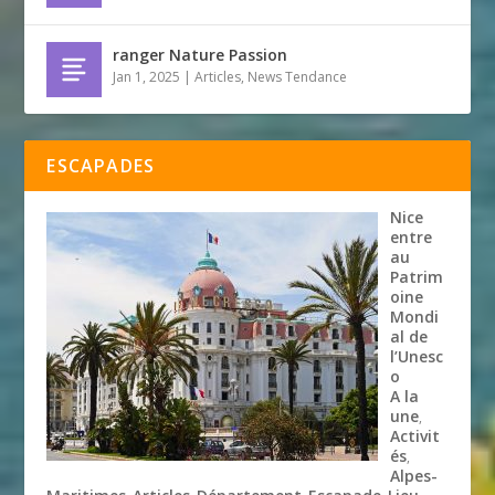
ranger Nature Passion
Jan 1, 2025
|
Articles
,
News Tendance
ESCAPADES
Nice
entre
au
Patrim
oine
Mondi
al de
l’Unesc
o
A la
une
,
Activit
és
,
Alpes-