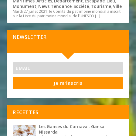
Maritimes
Articles
Département
Escapade
Lieu
,
,
,
,
,
Monument
News Tendance
Société
Tourisme
Ville
,
,
,
,
Mardi 27 juillet 2021, le Comité du patrimoine mondial a inscrit
sur la Liste du patrimoine mondial de l’UNESCO
[…]
NEWSLETTER
Je m'inscris
RECETTES
Les Ganses du Carnaval. Gansa
Nissarda