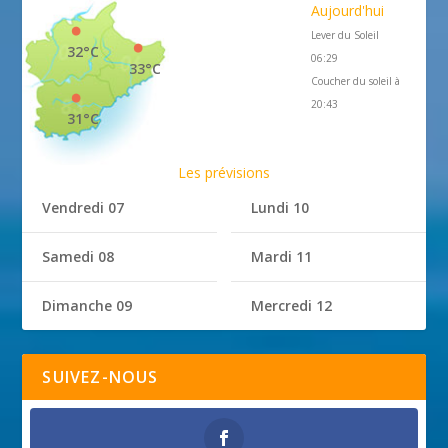
Aujourd'hui
Lever du Soleil
32°C
06:29
33°C
Coucher du soleil à
20:43
31°C
Les prévisions
Vendredi 07
Lundi 10
Samedi 08
Mardi 11
Dimanche 09
Mercredi 12
SUIVEZ-NOUS