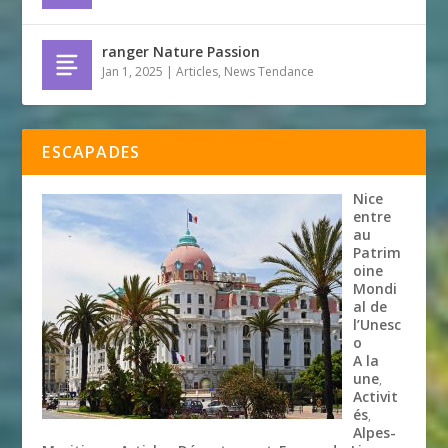
ranger Nature Passion
Jan 1, 2025
|
Articles
,
News Tendance
ESCAPADES
Nice
entre
au
Patrim
oine
Mondi
al de
l’Unesc
o
A la
une
,
Activit
és
,
Alpes-