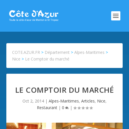
COTE.AZUR.FR
>
Département
>
Alpes-Maritimes
>
Nice
>
Le Comptoir du marché
LE COMPTOIR DU MARCHÉ
Oct 2, 2014
|
Alpes-Maritimes
,
Articles
,
Nice
,
Restaurant
|
0
|