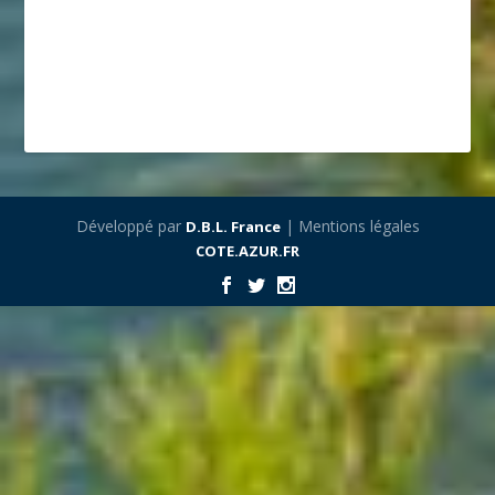
Développé par
| Mentions légales
D.B.L. France
COTE.AZUR.FR