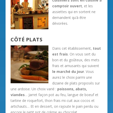
cuisiniers sont en cuisine à
comptoir ouvert
, et les
assiettes qui en sortent ne
demandent qu’à être
dévorées.
CÔTÉ PLATS
Dans cet établissement,
tout
est frais
. On vous sert du
bon et du goûteux, des mets
frais et amusants qui suivent
le marché du jour
. Vous
aurez le choix parmi une
dizaine de plats proposés sur
une ardoise. Un choix varié :
poissons, abats,
viandes
… Jarret façon pot au feu, langue de boeuf et
tartine de roquefort, thon frais mi-cuit aux cocos et
artichauts… Et en dessert, on rajoute le pain perdu ou
encore le petit pot de crème au chocolat.