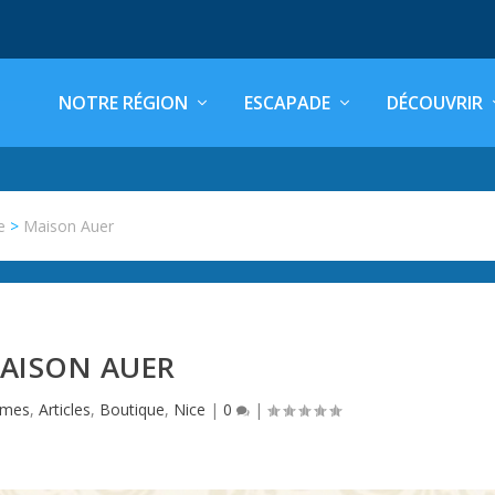
NOTRE RÉGION
ESCAPADE
DÉCOUVRIR
e
>
Maison Auer
AISON AUER
imes
,
Articles
,
Boutique
,
Nice
|
0
|