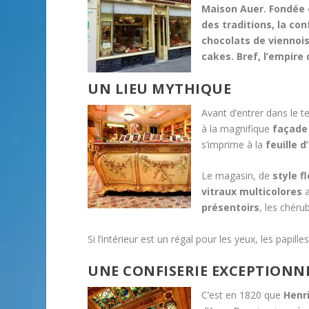
Maison Auer. Fondée e
des traditions, la con
chocolats de viennois
cakes. Bref, l’empire 
UN LIEU MYTHIQUE
Avant d’entrer dans le t
à la magnifique
façade
s’imprime à la
feuille d
Le magasin, de
style f
vitraux multicolores
a
présentoirs
, les chéru
Si l’intérieur est un régal pour les yeux, les papi
UNE CONFISERIE EXCEPTIONN
C’est en 1820 que
Henr