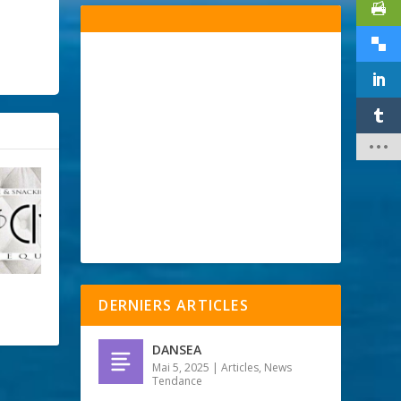
DERNIERS ARTICLES
DANSEA
Mai 5, 2025
|
Articles
,
News
Tendance