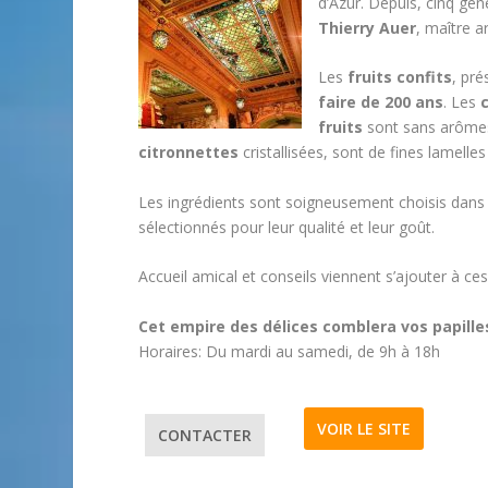
d’Azur. Depuis, cinq gén
Thierry Auer
, maître a
Les
fruits confits
, pr
faire de 200 ans
. Les
fruits
sont sans arômes 
citronnettes
cristallisées, sont de fines lamelle
Les ingrédients sont soigneusement choisis dans le
sélectionnés pour leur qualité et leur goût.
Accueil amical et conseils viennent s’ajouter à ces
Cet empire des délices comblera vos papille
Horaires: Du mardi au samedi, de 9h à 18h
VOIR LE SITE
CONTACTER