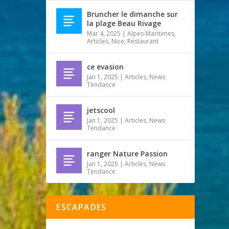
Bruncher le dimanche sur
la plage Beau Rivage
Mar 4, 2025
|
Alpes-Maritimes
,
Articles
,
Nice
,
Restaurant
ce evasion
Jan 1, 2025
|
Articles
,
News
Tendance
jetscool
Jan 1, 2025
|
Articles
,
News
Tendance
ranger Nature Passion
Jan 1, 2025
|
Articles
,
News
Tendance
ESCAPADES