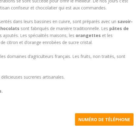
érations se sont succédé pour offrir le meilleur. De nos jours c’est
rtisan confiseur et chocolatier qui est aux commandes.
ésentés dans leurs bassines en cuivre, sont préparés avec un
savoir-
chocolats
sont fabriqués de manière traditionnelle. Les
pâtes de
ajoutés. Les spécialités maisons, les
orangettes
et les
s de citron et d’orange enrobées de sucre cristal.
s domaines d’agriculteurs français. Les fruits, non traités, sont
 délicieuses sucreries artisanales.
s.
NUMÉRO DE TÉLÉPHONE