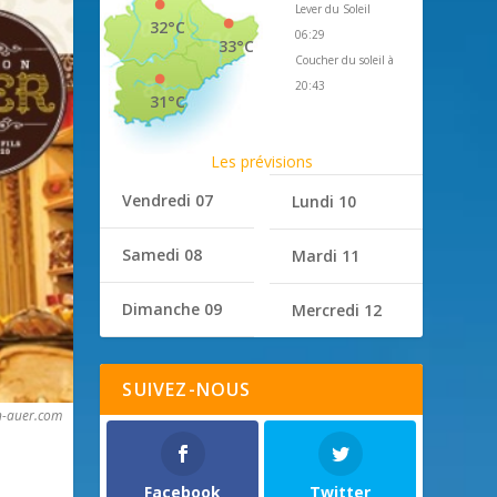
Lever du Soleil
32°C
06:29
33°C
Coucher du soleil à
20:43
31°C
Les prévisions
Vendredi 07
Lundi 10
Samedi 08
Mardi 11
Dimanche 09
Mercredi 12
SUIVEZ-NOUS
n-auer.com
Facebook
Twitter