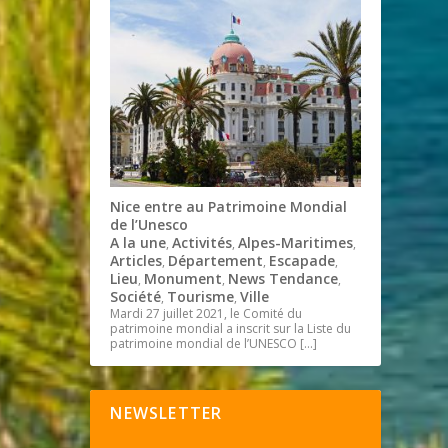
Nice entre au Patrimoine Mondial
de l’Unesco
A la une
Activités
Alpes-Maritimes
,
,
,
Articles
Département
Escapade
,
,
,
Lieu
Monument
News Tendance
,
,
,
Société
Tourisme
Ville
,
,
Mardi 27 juillet 2021, le Comité du
patrimoine mondial a inscrit sur la Liste du
patrimoine mondial de l’UNESCO
[…]
NEWSLETTER