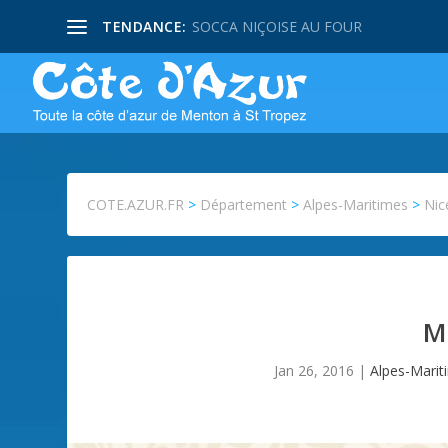
TENDANCE:
SOCCA NIÇOISE AU FOUR
COTE.AZUR.FR
>
Département
>
Alpes-Maritimes
>
Nic
M
Jan 26, 2016
|
Alpes-Marit