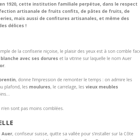
n 1920, cette institution familiale perpétue, dans le respect
fection artisanale de fruits confits, de pâtes de fruits, de
eries, mais aussi de confitures artisanales, et même des
des délices !
emple de la confiserie niçoise, le plaisir des yeux est à son comble fac
 blanche avec ses dorures
et la vitrine sur laquelle le nom Auer
’or
.
lorentin
, donne l’impression de remonter le temps : on admire les
u plafond, les
moulures
, le carrelage, les
vieux meubles
bins…
lles n’en sont pas moins comblées.
ELLE
i Auer
, confiseur suisse, quitte sa vallée pour s’installer sur la Côte