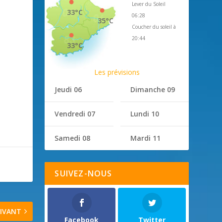
Lever du Soleil
33°C
06:28
35°C
Coucher du soleil à
20:44
33°C
Les prévisions
Jeudi 06
Dimanche 09
Vendredi 07
Lundi 10
Samedi 08
Mardi 11
SUIVEZ-NOUS
IVANT
Facebook
Twitter