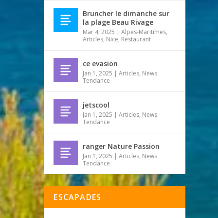
Bruncher le dimanche sur
la plage Beau Rivage
Mar 4, 2025
|
Alpes-Maritimes
,
Articles
,
Nice
,
Restaurant
ce evasion
Jan 1, 2025
|
Articles
,
News
Tendance
jetscool
Jan 1, 2025
|
Articles
,
News
Tendance
ranger Nature Passion
Jan 1, 2025
|
Articles
,
News
Tendance
ESCAPADES