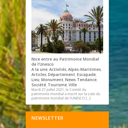
Nice entre au Patrimoine Mondial
de l’Unesco
A la une
Activités
Alpes-Maritimes
,
,
,
Articles
Département
Escapade
,
,
,
Lieu
Monument
News Tendance
,
,
,
Société
Tourisme
Ville
,
,
Mardi 27 juillet 2021, le Comité du
patrimoine mondial a inscrit sur la Liste du
patrimoine mondial de l’UNESCO
[…]
NEWSLETTER