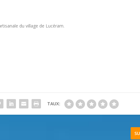
 artisanale du village de Lucéram.
TAUX:
SU