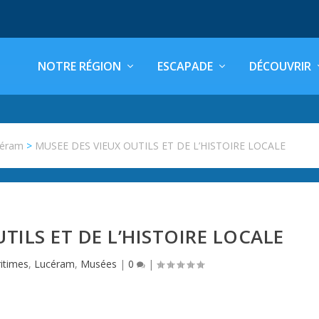
NOTRE RÉGION
ESCAPADE
DÉCOUVRIR
céram
>
MUSEE DES VIEUX OUTILS ET DE L’HISTOIRE LOCALE
TILS ET DE L’HISTOIRE LOCALE
itimes
,
Lucéram
,
Musées
|
0
|