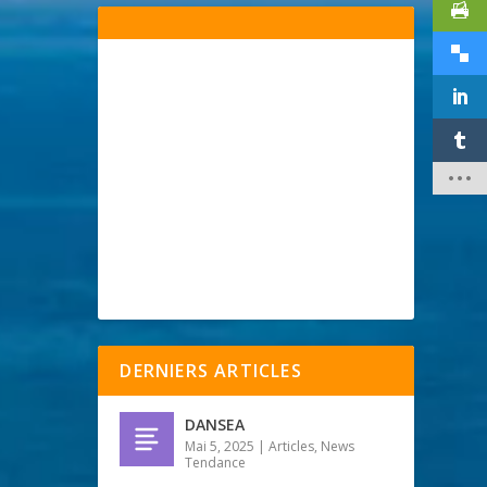
DERNIERS ARTICLES
DANSEA
Mai 5, 2025
|
Articles
,
News
Tendance