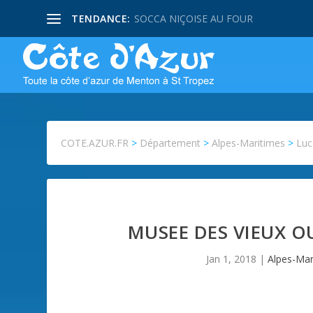
TENDANCE:
SOCCA NIÇOISE AU FOUR
COTE.AZUR.FR
>
Département
>
Alpes-Maritimes
>
Lu
MUSEE DES VIEUX OU
Jan 1, 2018
|
Alpes-Mar