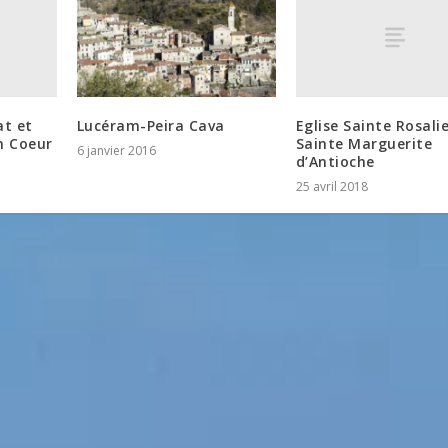
at et
Eglise Sainte Rosalie
Lucéram-Peira Cava
n Coeur
Sainte Marguerite
6 janvier 2016
d’Antioche
25 avril 2018