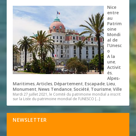
Nice
entre
au
Patrim
oine
Mondi
al de
l’Unesc
o
A la
une
,
Activit
és
,
Alpes-
Maritimes
Articles
Département
Escapade
Lieu
,
,
,
,
,
Monument
News Tendance
Société
Tourisme
Ville
,
,
,
,
Mardi 27 juillet 2021, le Comité du patrimoine mondial a inscrit
sur la Liste du patrimoine mondial de l’UNESCO
[…]
NEWSLETTER