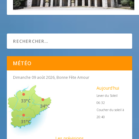
Le château de Nice
25 avril 2018
MÉTÉO
Dimanche 09 août 2026, Bonne Fête Amour
Aujourd'hui
Lever du Soleil
33°C
06:32
34°C
Coucher du soleil à
20:40
31°C
Les prévisions