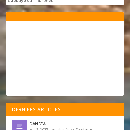
L'abbaye du Thoronet
DERNIERS ARTICLES
DANSEA
Mai 5, 2025
|
Articles
,
News Tendance