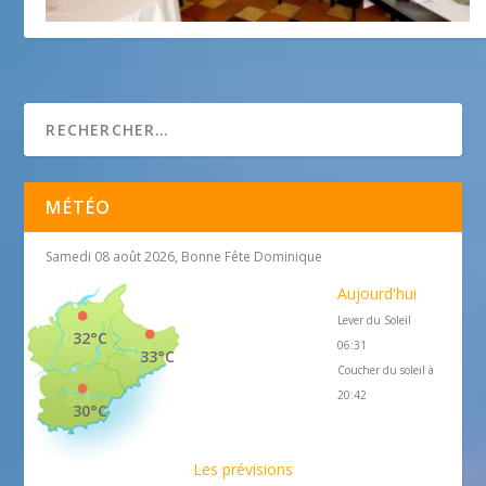
Le Figuier De Saint-Esprit
5 avril 2012
MÉTÉO
Samedi 08 août 2026, Bonne Fête Dominique
Aujourd'hui
Lever du Soleil
32°C
06:31
33°C
Coucher du soleil à
20:42
30°C
Les prévisions