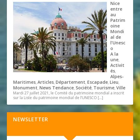
Nice
entre
au
Patrim
oine
Mondi
al de
l’Unesc
o
A la
une
,
Activit
és
,
Alpes-
Maritimes
Articles
Département
Escapade
Lieu
,
,
,
,
,
Monument
News Tendance
Société
Tourisme
Ville
,
,
,
,
Mardi 27 juillet 2021, le Comité du patrimoine mondial a inscrit
sur la Liste du patrimoine mondial de l’UNESCO
[…]
NEWSLETTER