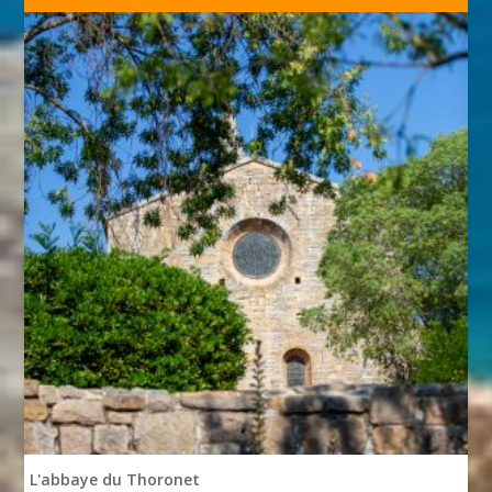
L'abbaye du Thoronet