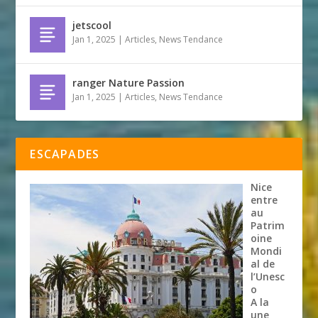
jetscool
Jan 1, 2025
|
Articles
,
News Tendance
ranger Nature Passion
Jan 1, 2025
|
Articles
,
News Tendance
ESCAPADES
Nice
entre
au
Patrim
oine
Mondi
al de
l’Unesc
o
A la
une
,