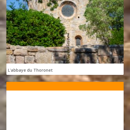
L'abbaye du Thoronet