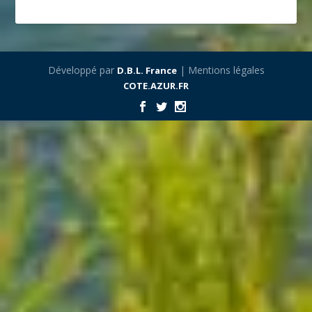
Développé par
| Mentions légales
D.B.L. France
COTE.AZUR.FR