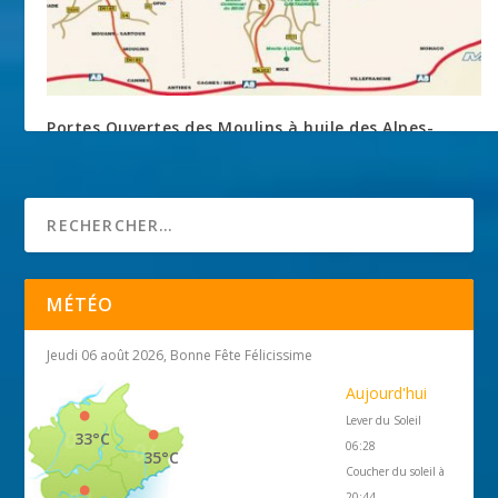
Portes Ouvertes des Moulins à huile des Alpes-
Maritimes
6 novembre 2015
MÉTÉO
Jeudi 06 août 2026, Bonne Fête Félicissime
Aujourd'hui
Lever du Soleil
33°C
06:28
35°C
Coucher du soleil à
20:44