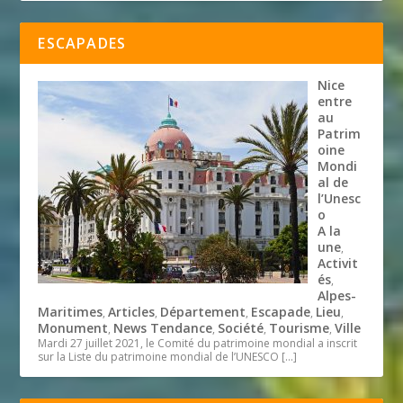
ESCAPADES
Nice
entre
au
Patrim
oine
Mondi
al de
l’Unesc
o
A la
une
,
Activit
és
,
Alpes-
Maritimes
Articles
Département
Escapade
Lieu
,
,
,
,
,
Monument
News Tendance
Société
Tourisme
Ville
,
,
,
,
Mardi 27 juillet 2021, le Comité du patrimoine mondial a inscrit
sur la Liste du patrimoine mondial de l’UNESCO
[…]