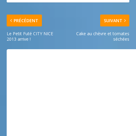
PRÉCÉDENT
SUIVANT
Le Petit Futé CITY NICE
Cake au chèvre et tomates
2013 arrive !
séchées