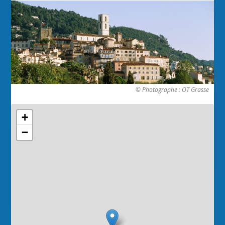
© Photographe : OT Grasse
+
−