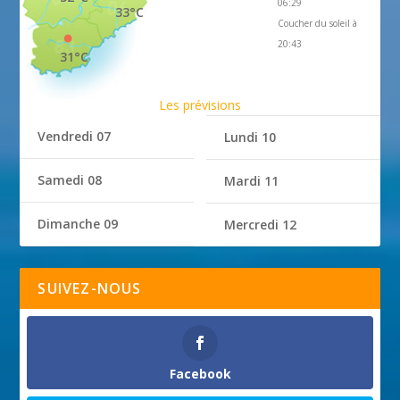
06:29
33°C
Coucher du soleil à
20:43
31°C
Les prévisions
Vendredi 07
Lundi 10
Samedi 08
Mardi 11
Dimanche 09
Mercredi 12
SUIVEZ-NOUS
Facebook