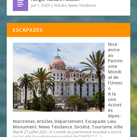
Jan 1, 2025
|
Articles
,
News Tendance
ESCAPADES
Nice
entre
au
Patrim
oine
Mondi
al de
l’Unesc
o
A la
une
,
Activit
és
,
Alpes-
Maritimes
Articles
Département
Escapade
Lieu
,
,
,
,
,
Monument
News Tendance
Société
Tourisme
Ville
,
,
,
,
Mardi 27 juillet 2021, le Comité du patrimoine mondial a inscrit
sur la Liste du patrimoine mondial de l’UNESCO
[…]