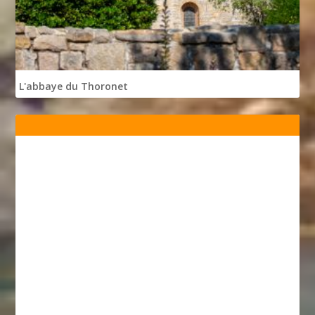
L'abbaye du Thoronet