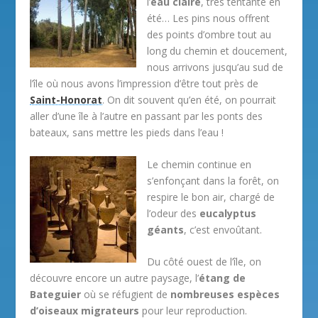
l’
eau claire
, très tentante en
été… Les pins nous offrent
des points d’ombre tout au
long du chemin et doucement,
nous arrivons jusqu’au sud de
l’île où nous avons l’impression d’être tout près de
Saint-Honorat
. On dit souvent qu’en été, on pourrait
aller d’une île à l’autre en passant par les ponts des
bateaux, sans mettre les pieds dans l’eau !
Le chemin continue en
s’enfonçant dans la forêt, on
respire le bon air, chargé de
l’odeur des
eucalyptus
géants
, c’est envoûtant.
Du côté ouest de l’île, on
découvre encore un autre paysage, l’
étang de
Bateguier
où se réfugient de
nombreuses espèces
d’oiseaux migrateurs
pour leur reproduction.