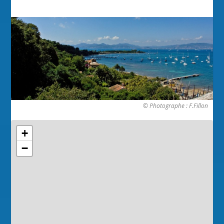
© Photographe : F.Fillon
+
−