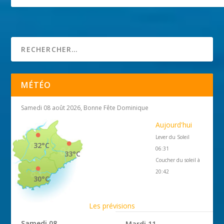
Le cimetière du Grand Jas
25 avril 2018
MÉTÉO
Samedi 08 août 2026, Bonne Fête Dominique
Aujourd'hui
Lever du Soleil
32°C
06:31
33°C
Coucher du soleil à
20:42
30°C
Les prévisions
Samedi 08
Mardi 11