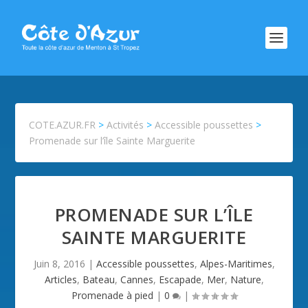
COTE.AZUR.FR
>
Activités
>
Accessible poussettes
>
Promenade sur l’île Sainte Marguerite
PROMENADE SUR L’ÎLE
SAINTE MARGUERITE
Juin 8, 2016
|
Accessible poussettes
,
Alpes-Maritimes
,
Articles
,
Bateau
,
Cannes
,
Escapade
,
Mer
,
Nature
,
Promenade à pied
|
0
|