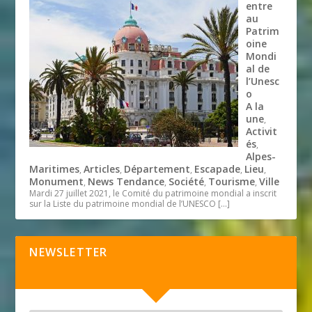
entre
au
Patrim
oine
Mondi
al de
l’Unesc
o
A la
une
,
Activit
és
,
Alpes-
Maritimes
Articles
Département
Escapade
Lieu
,
,
,
,
,
Monument
News Tendance
Société
Tourisme
Ville
,
,
,
,
Mardi 27 juillet 2021, le Comité du patrimoine mondial a inscrit
sur la Liste du patrimoine mondial de l’UNESCO
[…]
NEWSLETTER