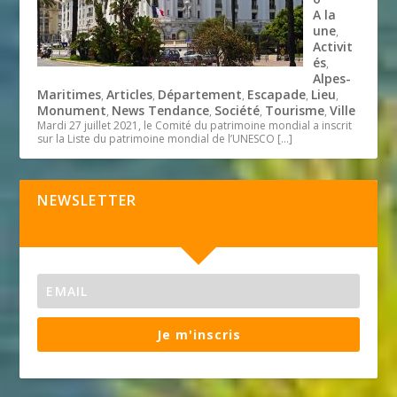
A la
une
,
Activit
és
,
Alpes-
Maritimes
Articles
Département
Escapade
Lieu
,
,
,
,
,
Monument
News Tendance
Société
Tourisme
Ville
,
,
,
,
Mardi 27 juillet 2021, le Comité du patrimoine mondial a inscrit
sur la Liste du patrimoine mondial de l’UNESCO
[…]
NEWSLETTER
Je m'inscris