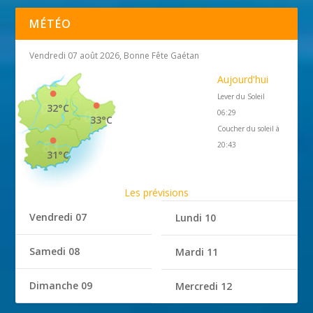
MÉTÉO
Vendredi 07 août 2026, Bonne Fête Gaétan
Aujourd'hui
Lever du Soleil
32°C
06:29
33°C
Coucher du soleil à
20:43
31°C
Les prévisions
Vendredi 07
Lundi 10
Samedi 08
Mardi 11
Dimanche 09
Mercredi 12