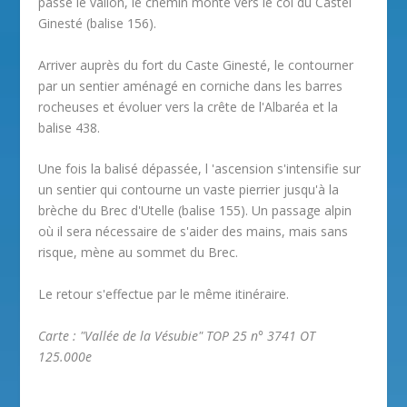
passé le vallon, le chemin monte vers le col du Castel
Ginesté (balise 156).
Arriver auprès du fort du Caste Ginesté, le contourner
par un sentier aménagé en corniche dans les barres
rocheuses et évoluer vers la crête de l'Albaréa et la
balise 438.
Une fois la balisé dépassée, l 'ascension s'intensifie sur
un sentier qui contourne un vaste pierrier jusqu'à la
brèche du Brec d'Utelle (balise 155). Un passage alpin
où il sera nécessaire de s'aider des mains, mais sans
risque, mène au sommet du Brec.
Le retour s'effectue par le même itinéraire.
Carte : "Vallée de la Vésubie" TOP 25 n° 3741 OT
125.000e