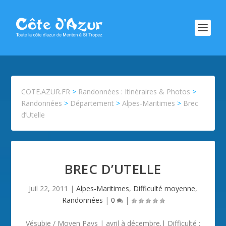
COTE.AZUR.FR
>
Randonnées : Itinéraires & Photos
>
Randonnées
>
Département
>
Alpes-Maritimes
>
Brec
d’Utelle
BREC D’UTELLE
Juil 22, 2011
|
Alpes-Maritimes
,
Difficulté moyenne
,
Randonnées
|
0
|
Vésubie / Moyen Pays | avril à décembre.| Difficulté :