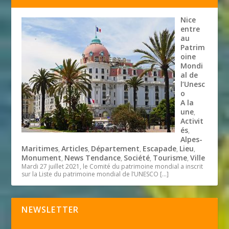
Nice
entre
au
Patrim
oine
Mondi
al de
l’Unesc
o
A la
une
,
Activit
és
,
Alpes-
Maritimes
Articles
Département
Escapade
Lieu
,
,
,
,
,
Monument
News Tendance
Société
Tourisme
Ville
,
,
,
,
Mardi 27 juillet 2021, le Comité du patrimoine mondial a inscrit
sur la Liste du patrimoine mondial de l’UNESCO
[…]
NEWSLETTER