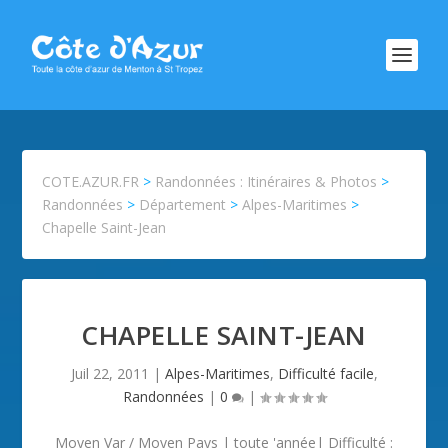
COTE.AZUR.FR
>
Randonnées : Itinéraires & Photos
>
Randonnées
>
Département
>
Alpes-Maritimes
>
Chapelle Saint-Jean
CHAPELLE SAINT-JEAN
Juil 22, 2011
|
Alpes-Maritimes
,
Difficulté facile
,
Randonnées
|
0
|
Moyen Var / Moyen Pays | toute 'année| Difficulté :