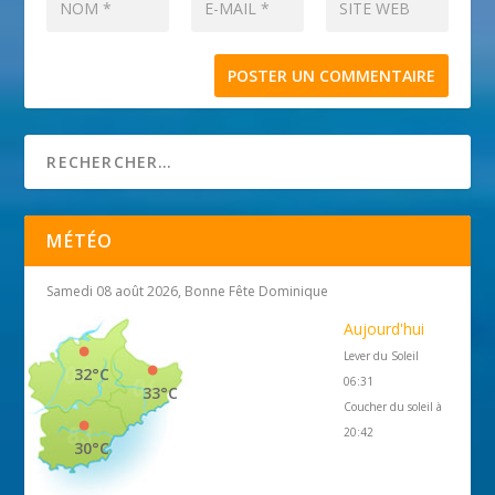
MÉTÉO
Samedi 08 août 2026, Bonne Fête Dominique
Aujourd'hui
Lever du Soleil
32°C
06:31
33°C
Coucher du soleil à
20:42
30°C