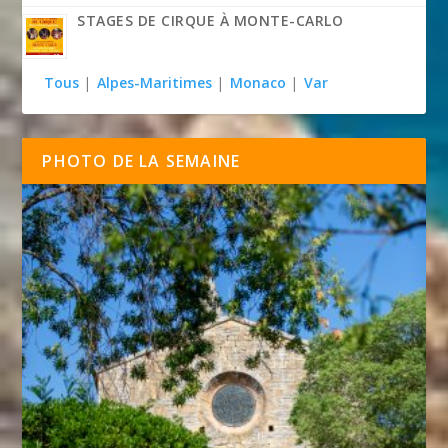
STAGES DE CIRQUE À MONTE-CARLO
Tous
|
Alpes-Maritimes
|
Monaco
|
Var
PHOTO DE LA SEMAINE