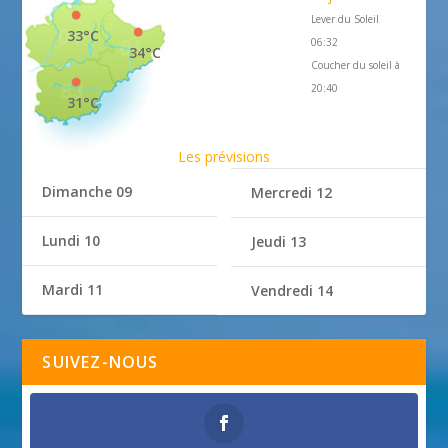
Lever du Soleil
33°C
06:32
34°C
Coucher du soleil à
20:40
31°C
Les prévisions
Dimanche 09
Mercredi 12
Lundi 10
Jeudi 13
Mardi 11
Vendredi 14
SUIVEZ-NOUS