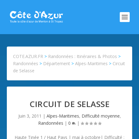
COTE.AZUR.FR
>
Randonnées : Itinéraires & Photos
>
Randonnées
>
Département
>
Alpes-Maritimes
>
Circuit
de Selasse
CIRCUIT DE SELASSE
Juin 3, 2011
|
Alpes-Maritimes
,
Difficulté moyenne
,
Randonnées
|
0
|
Haute Tinée 1 / Haut Pays | mai à octobre| Difficulté :