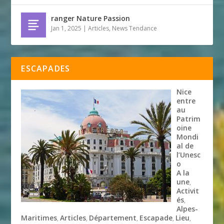
ranger Nature Passion
Jan 1, 2025
|
Articles
,
News Tendance
ESCAPADES
Nice
entre
au
Patrim
oine
Mondi
al de
l’Unesc
o
A la
une
,
Activit
és
,
Alpes-
Maritimes
Articles
Département
Escapade
Lieu
,
,
,
,
,