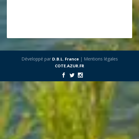
Développé par
| Mentions légales
D.B.L. France
COTE.AZUR.FR