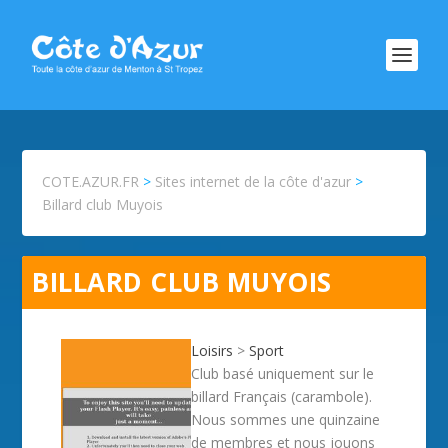
COTE.AZUR.FR
>
Sites internet de la côte d'azur
>
Billard club Muyois
BILLARD CLUB MUYOIS
Loisirs
>
Sport
Club basé uniquement sur le
billard Français (carambole).
Nous sommes une quinzaine
de membres et nous jouons