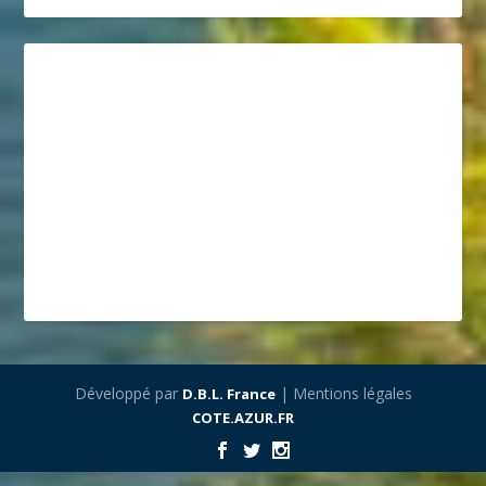
Développé par
| Mentions légales
D.B.L. France
COTE.AZUR.FR