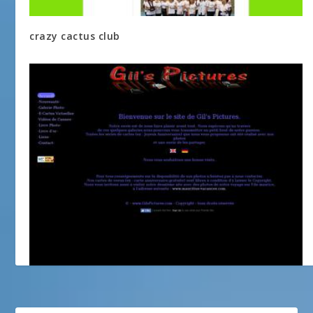
crazy cactus club
Photos et Ecards de GilsPictures