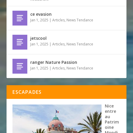
ce evasion
Jan 1, 2025
|
Articles
,
News Tendance
jetscool
Jan 1, 2025
|
Articles
,
News Tendance
ranger Nature Passion
Jan 1, 2025
|
Articles
,
News Tendance
ESCAPADES
Nice
entre
au
Patrim
oine
Mondi