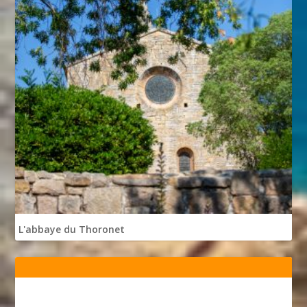
L'abbaye du Thoronet