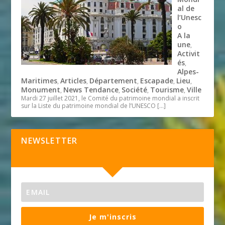
al de
l’Unesc
o
A la
une
,
Activit
és
,
Alpes-
Maritimes
Articles
Département
Escapade
Lieu
,
,
,
,
,
Monument
News Tendance
Société
Tourisme
Ville
,
,
,
,
Mardi 27 juillet 2021, le Comité du patrimoine mondial a inscrit
sur la Liste du patrimoine mondial de l’UNESCO
[…]
NEWSLETTER
Je m'inscris