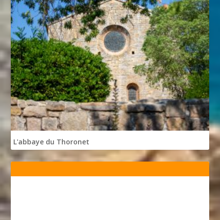
L'abbaye du Thoronet