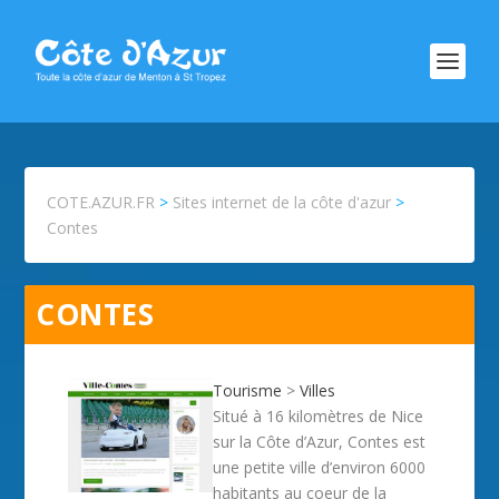
COTE.AZUR.FR
>
Sites internet de la côte d'azur
>
Contes
CONTES
Tourisme
>
Villes
Situé à 16 kilomètres de Nice
sur la Côte d’Azur, Contes est
une petite ville d’environ 6000
habitants au coeur de la