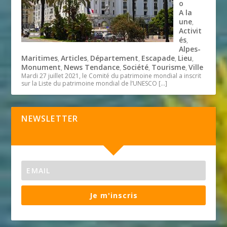
o
A la
une
,
Activit
és
,
Alpes-
Maritimes
Articles
Département
Escapade
Lieu
,
,
,
,
,
Monument
News Tendance
Société
Tourisme
Ville
,
,
,
,
Mardi 27 juillet 2021, le Comité du patrimoine mondial a inscrit
sur la Liste du patrimoine mondial de l’UNESCO
[…]
NEWSLETTER
Je m'inscris