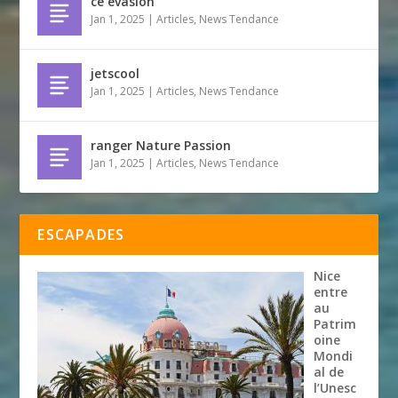
ce evasion
Jan 1, 2025
|
Articles
,
News Tendance
jetscool
Jan 1, 2025
|
Articles
,
News Tendance
ranger Nature Passion
Jan 1, 2025
|
Articles
,
News Tendance
ESCAPADES
Nice
entre
au
Patrim
oine
Mondi
al de
l’Unesc