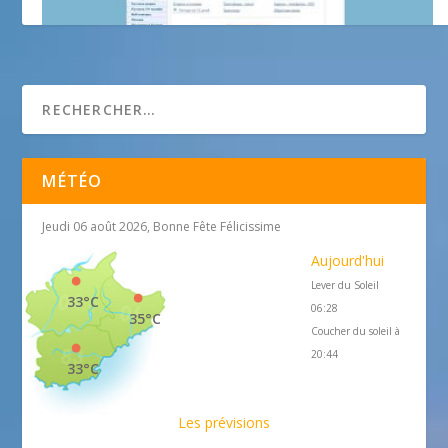
Guide tourisme Nice en Russe
MÉTÉO
Jeudi 06 août 2026, Bonne Fête Félicissime
Aujourd'hui
Lever du Soleil
33°C
06:28
35°C
Coucher du soleil à
20:44
33°C
Les prévisions