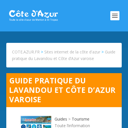
COTE.AZUR.FR
>
Sites internet de la côte d'azur
>
Guide
pratique du Lavandou et Côte d’Azur varoise
GUIDE PRATIQUE DU
LAVANDOU ET CÔTE D’AZUR
VAROISE
Guides
>
Tourisme
Toute l’information