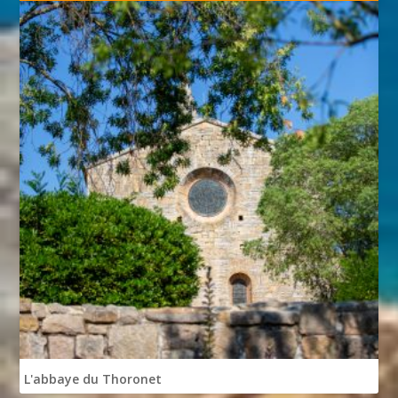
L'abbaye du Thoronet