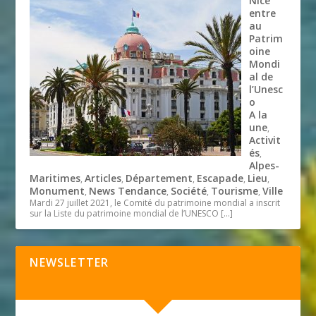
Nice
entre
au
Patrim
oine
Mondi
al de
l’Unesc
o
A la
une
,
Activit
és
,
Alpes-
Maritimes
Articles
Département
Escapade
Lieu
,
,
,
,
,
Monument
News Tendance
Société
Tourisme
Ville
,
,
,
,
Mardi 27 juillet 2021, le Comité du patrimoine mondial a inscrit
sur la Liste du patrimoine mondial de l’UNESCO
[…]
NEWSLETTER