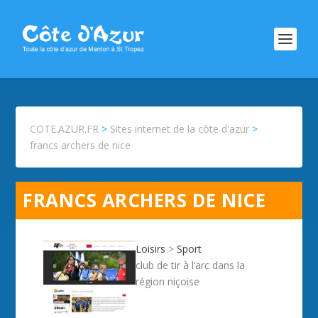
COTE.AZUR.FR
>
Sites internet de la côte d'azur
>
francs archers de nice
FRANCS ARCHERS DE NICE
Loisirs
>
Sport
club de tir à l’arc dans la
région niçoise