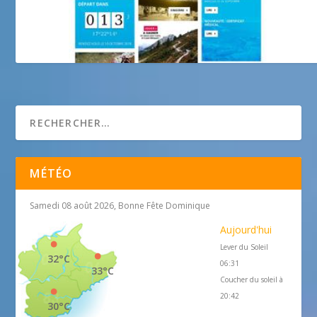
Roc d’Azur
MÉTÉO
Samedi 08 août 2026, Bonne Fête Dominique
Aujourd'hui
Lever du Soleil
32°C
06:31
33°C
Coucher du soleil à
20:42
30°C