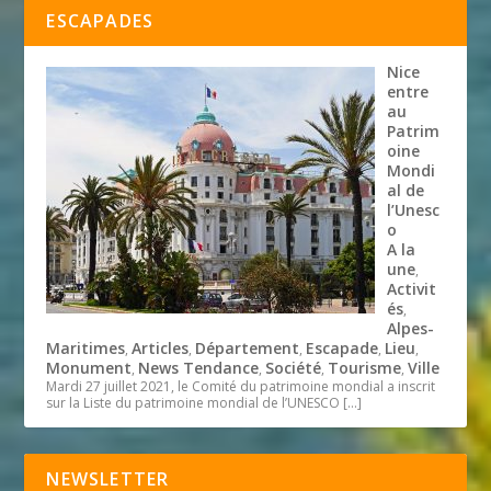
ESCAPADES
Nice
entre
au
Patrim
oine
Mondi
al de
l’Unesc
o
A la
une
,
Activit
és
,
Alpes-
Maritimes
Articles
Département
Escapade
Lieu
,
,
,
,
,
Monument
News Tendance
Société
Tourisme
Ville
,
,
,
,
Mardi 27 juillet 2021, le Comité du patrimoine mondial a inscrit
sur la Liste du patrimoine mondial de l’UNESCO
[…]
NEWSLETTER