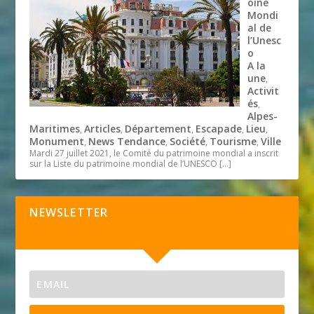
oine
Mondi
al de
l’Unesc
o
A la
une
,
Activit
és
,
Alpes-
Maritimes
Articles
Département
Escapade
Lieu
,
,
,
,
,
Monument
News Tendance
Société
Tourisme
Ville
,
,
,
,
Mardi 27 juillet 2021, le Comité du patrimoine mondial a inscrit
sur la Liste du patrimoine mondial de l’UNESCO
[…]
NEWSLETTER