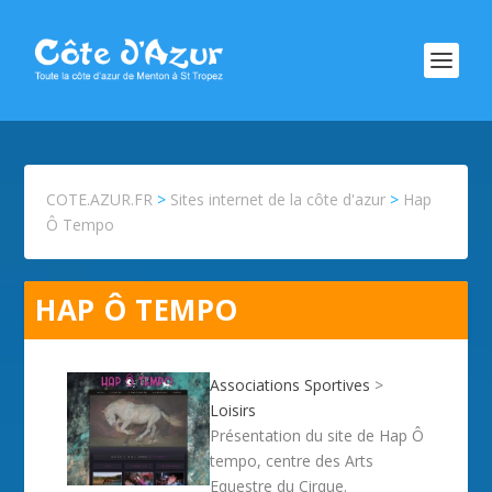
COTE.AZUR.FR
>
Sites internet de la côte d'azur
>
Hap
Ô Tempo
HAP Ô TEMPO
Associations Sportives
>
Loisirs
Présentation du site de Hap Ô
tempo, centre des Arts
Equestre du Cirque.