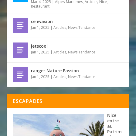
Mar 4, 2025
|
Alpes-Maritimes
,
Articles
,
Nice
,
Restaurant
ce evasion
Jan 1, 2025
|
Articles
,
News Tendance
jetscool
Jan 1, 2025
|
Articles
,
News Tendance
ranger Nature Passion
Jan 1, 2025
|
Articles
,
News Tendance
ESCAPADES
Nice
entre
au
Patrim