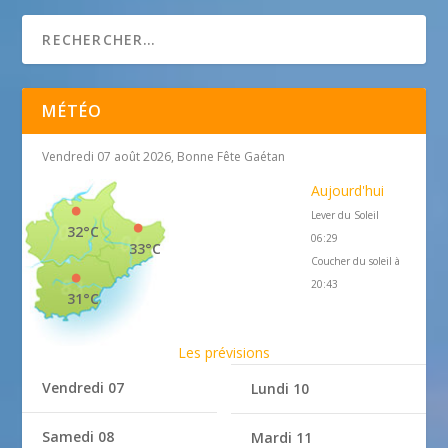
antibes-basket.com
MÉTÉO
Vendredi 07 août 2026, Bonne Fête Gaétan
Aujourd'hui
Lever du Soleil
32°C
06:29
33°C
Coucher du soleil à
20:43
31°C
Les prévisions
Vendredi 07
Lundi 10
Samedi 08
Mardi 11