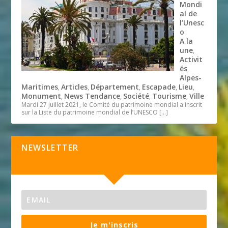
Mondi
al de
l’Unesc
o
A la
une
,
Activit
és
,
Alpes-
Maritimes
Articles
Département
Escapade
Lieu
,
,
,
,
,
Monument
News Tendance
Société
Tourisme
Ville
,
,
,
,
Mardi 27 juillet 2021, le Comité du patrimoine mondial a inscrit
sur la Liste du patrimoine mondial de l’UNESCO
[…]
NEWSLETTER
Je m'inscris