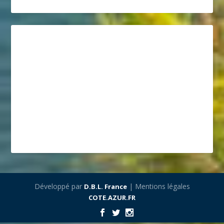
Développé par
| Mentions légales
D.B.L. France
COTE.AZUR.FR