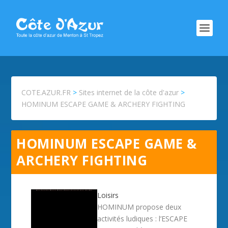
COTE.AZUR.FR
>
Sites internet de la côte d'azur
>
HOMINUM ESCAPE GAME & ARCHERY FIGHTING
HOMINUM ESCAPE GAME &
ARCHERY FIGHTING
Loisirs
HOMINUM propose deux
activités ludiques : l’ESCAPE