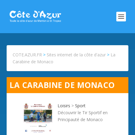
COTE.AZUR.FR
>
Sites internet de la côte d'azur
>
La
Carabine de Monaco
LA CARABINE DE MONACO
Loisirs
>
Sport
Découvrir le Tir Sportif en
Principauté de Monaco