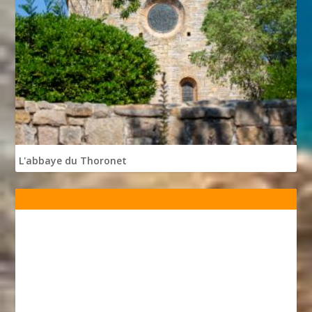
L'abbaye du Thoronet