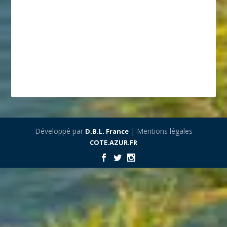
Développé par
| Mentions légales
D.B.L. France
COTE.AZUR.FR