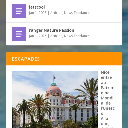
jetscool
Jan 1, 2025
|
Articles
,
News Tendance
ranger Nature Passion
Jan 1, 2025
|
Articles
,
News Tendance
ESCAPADES
Nice
entre
au
Patrim
oine
Mondi
al de
l’Unesc
o
A la
une
,