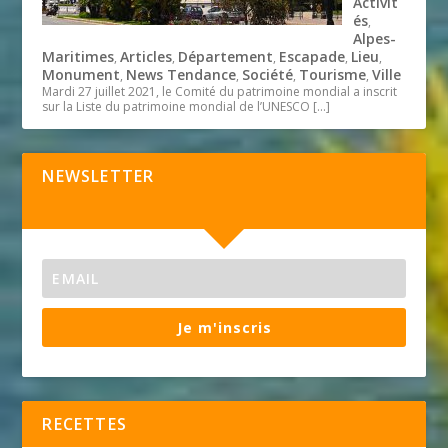
Activit
és
,
Alpes-
Maritimes
Articles
Département
Escapade
Lieu
,
,
,
,
,
Monument
News Tendance
Société
Tourisme
Ville
,
,
,
,
Mardi 27 juillet 2021, le Comité du patrimoine mondial a inscrit
sur la Liste du patrimoine mondial de l’UNESCO
[…]
NEWSLETTER
Je m'inscris
RECETTES