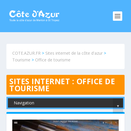
COTE.AZUR.FR
>
Sites internet de la côte d'azur
>
Tourisme
>
Office de tourisme
SITES INTERNET :
OFFICE DE
TOURISME
Navigation
▾