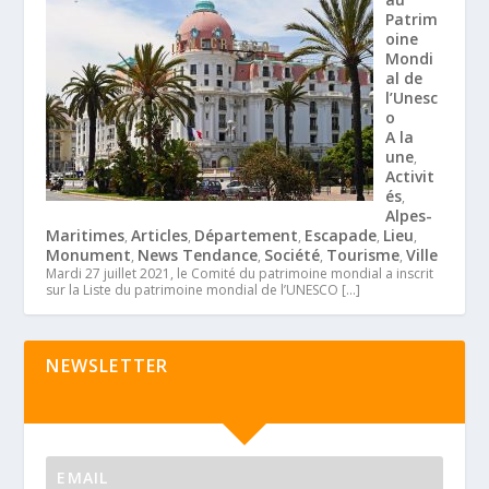
Patrim
oine
Mondi
al de
l’Unesc
o
A la
une
,
Activit
és
,
Alpes-
Maritimes
Articles
Département
Escapade
Lieu
,
,
,
,
,
Monument
News Tendance
Société
Tourisme
Ville
,
,
,
,
Mardi 27 juillet 2021, le Comité du patrimoine mondial a inscrit
sur la Liste du patrimoine mondial de l’UNESCO
[…]
NEWSLETTER