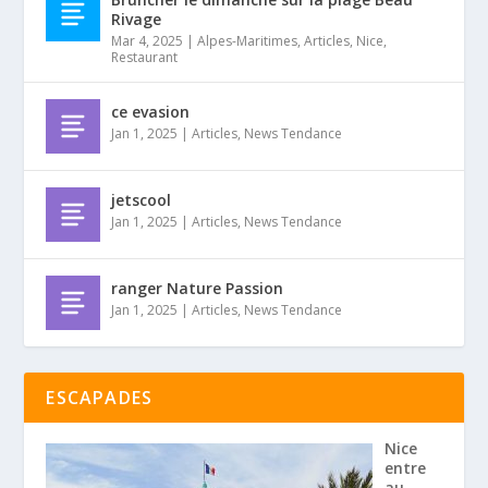
Rivage
Mar 4, 2025
|
Alpes-Maritimes
,
Articles
,
Nice
,
Restaurant
ce evasion
Jan 1, 2025
|
Articles
,
News Tendance
jetscool
Jan 1, 2025
|
Articles
,
News Tendance
ranger Nature Passion
Jan 1, 2025
|
Articles
,
News Tendance
ESCAPADES
Nice
entre
au