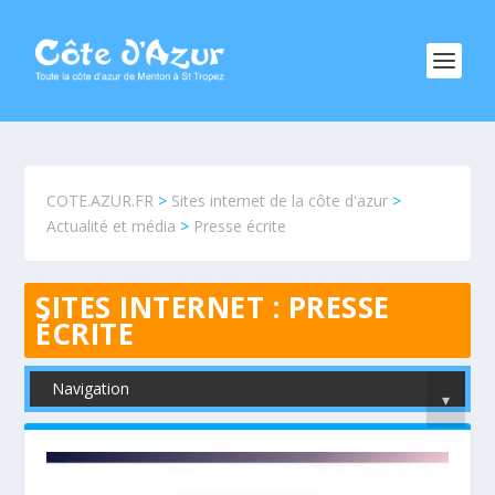
COTE.AZUR.FR
>
Sites internet de la côte d'azur
>
Actualité et média
>
Presse écrite
SITES INTERNET :
PRESSE
ÉCRITE
Navigation
▾