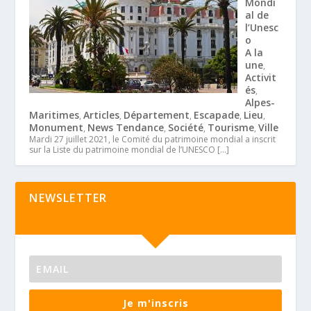
Mondi
al de
l’Unesc
o
A la
une
,
Activit
és
,
Alpes-
Maritimes
Articles
Département
Escapade
Lieu
,
,
,
,
,
Monument
News Tendance
Société
Tourisme
Ville
,
,
,
,
Mardi 27 juillet 2021, le Comité du patrimoine mondial a inscrit
sur la Liste du patrimoine mondial de l’UNESCO
[…]
NEWSLETTER
Je m'inscris