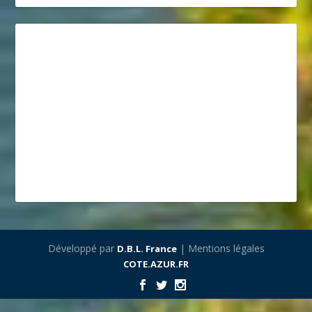
Développé par
| Mentions légales
D.B.L. France
COTE.AZUR.FR