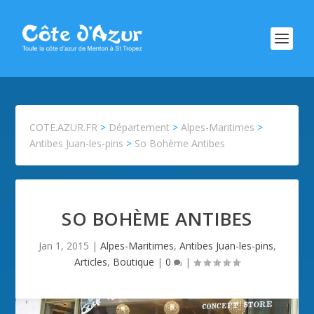
COTE.AZUR.FR
>
Département
>
Alpes-Maritimes
>
Antibes Juan-les-pins
>
So Bohème Antibes
SO BOHÈME ANTIBES
Jan 1, 2015
|
Alpes-Maritimes
,
Antibes Juan-les-pins
,
Articles
,
Boutique
|
0
|