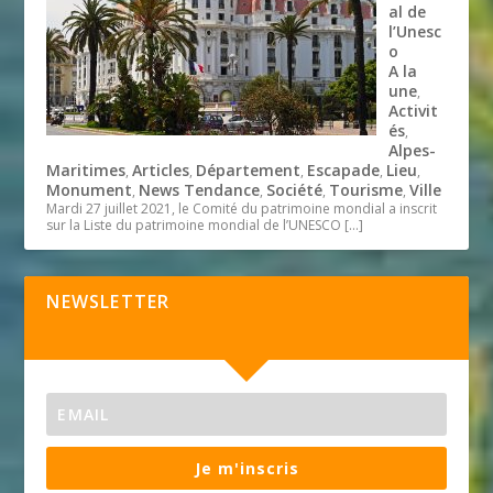
al de
l’Unesc
o
A la
une
,
Activit
és
,
Alpes-
Maritimes
Articles
Département
Escapade
Lieu
,
,
,
,
,
Monument
News Tendance
Société
Tourisme
Ville
,
,
,
,
Mardi 27 juillet 2021, le Comité du patrimoine mondial a inscrit
sur la Liste du patrimoine mondial de l’UNESCO
[…]
NEWSLETTER
Je m'inscris