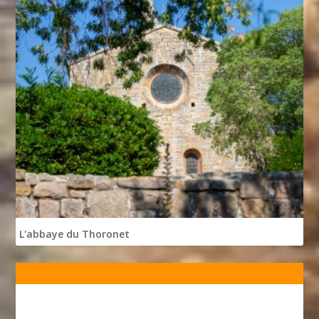
L'abbaye du Thoronet