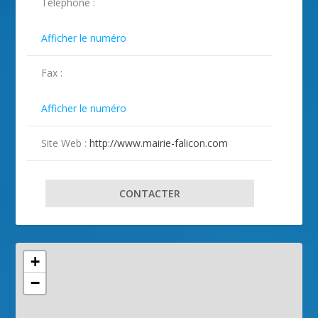
Téléphone :
ILLUSTRATION FALICON ( 2 )
ILLUSTRATION FALICON ( 3 )
ILLUSTRATION FALICON ( 4 )
ILLUSTRATION FALICON ( 5 )
ILLUSTRATION FALICON ( 6 )
ILLUSTRATION FALICON ( 7 )
ILLUSTRATION FALICON ( 8 )
ILLUSTRATION FALICON ( 9 )
ILLUSTRATION FALICON ( 10 )
ILLUSTRATION FALICON ( 11 )

Afficher le numéro
Fax :

Afficher le numéro
Site Web :
http://www.mairie-falicon.com
CONTACTER
+
−