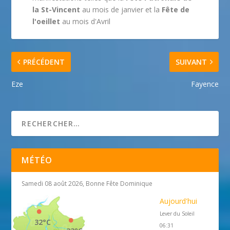
la St-Vincent
au mois de janvier et la
Fête de
l'oeillet
au mois d'Avril
PRÉCÉDENT
SUIVANT
Eze
Fayence
MÉTÉO
Samedi 08 août 2026, Bonne Fête Dominique
Aujourd'hui
Lever du Soleil
32°C
06:31