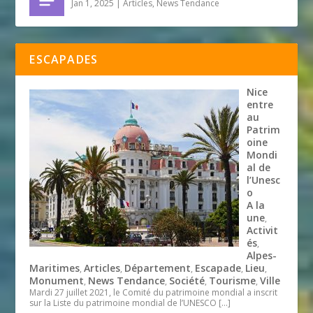
Jan 1, 2025
|
Articles
,
News Tendance
ESCAPADES
Nice
entre
au
Patrim
oine
Mondi
al de
l’Unesc
o
A la
une
,
Activit
és
,
Alpes-
Maritimes
Articles
Département
Escapade
Lieu
,
,
,
,
,
Monument
News Tendance
Société
Tourisme
Ville
,
,
,
,
Mardi 27 juillet 2021, le Comité du patrimoine mondial a inscrit
sur la Liste du patrimoine mondial de l’UNESCO
[…]