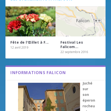
Fête de l’Œillet à F...
Festival Les
Falicom...
12 avril 2019
22 septembre 2016
INFORMATIONS FALICON
Juché
sur
son
éperon
rocheu