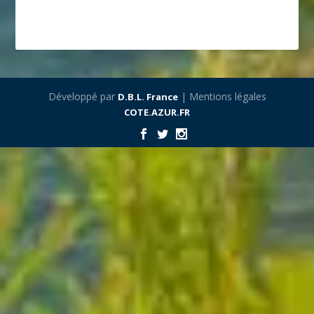
Développé par
| Mentions légales
D.B.L. France
COTE.AZUR.FR