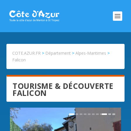
COTE.AZUR.FR
>
Département
>
Alpes-Maritimes
>
Falicon
TOURISME & DÉCOUVERTE
FALICON