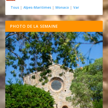
Tous
|
Alpes-Maritimes
|
Monaco
|
Var
PHOTO DE LA SEMAINE