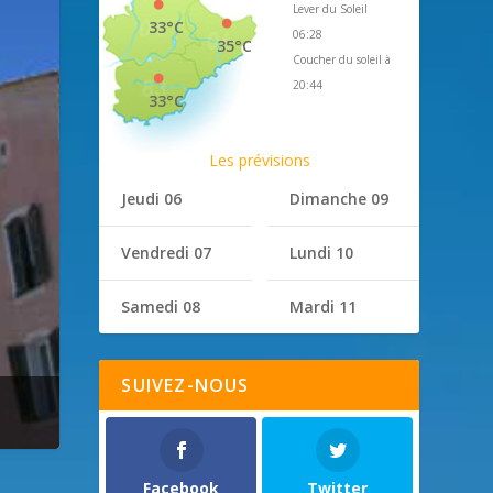
Lever du Soleil
33°C
06:28
35°C
Coucher du soleil à
20:44
33°C
Les prévisions
Jeudi 06
Dimanche 09
Vendredi 07
Lundi 10
Samedi 08
Mardi 11
SUIVEZ-NOUS
Facebook
Twitter