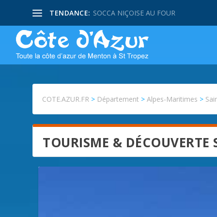
TENDANCE:
SOCCA NIÇOISE AU FOUR
COTE.AZUR.FR
>
Département
>
Alpes-Maritimes
>
Sai
TOURISME & DÉCOUVERTE 