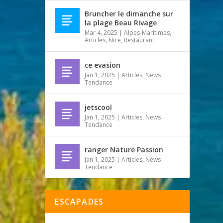
Bruncher le dimanche sur
la plage Beau Rivage
Mar 4, 2025
|
Alpes-Maritimes
,
Articles
,
Nice
,
Restaurant
ce evasion
Jan 1, 2025
|
Articles
,
News
Tendance
jetscool
Jan 1, 2025
|
Articles
,
News
Tendance
ranger Nature Passion
Jan 1, 2025
|
Articles
,
News
Tendance
ESCAPADES