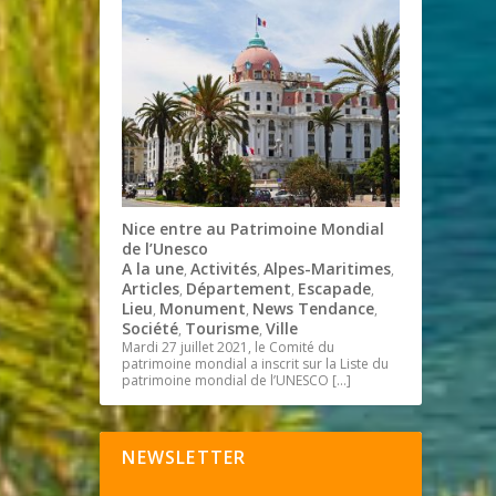
Nice entre au Patrimoine Mondial
de l’Unesco
A la une
Activités
Alpes-Maritimes
,
,
,
Articles
Département
Escapade
,
,
,
Lieu
Monument
News Tendance
,
,
,
Société
Tourisme
Ville
,
,
Mardi 27 juillet 2021, le Comité du
patrimoine mondial a inscrit sur la Liste du
patrimoine mondial de l’UNESCO
[…]
NEWSLETTER