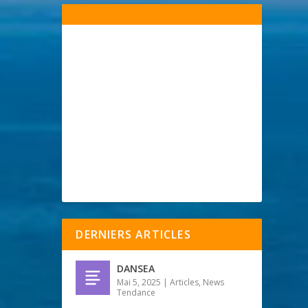
DERNIERS ARTICLES
DANSEA
Mai 5, 2025
|
Articles
,
News
Tendance