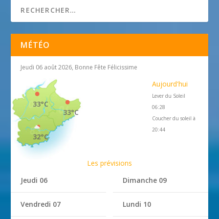
MÉTÉO
Jeudi 06 août 2026, Bonne Fête Félicissime
Aujourd'hui
Lever du Soleil
33°C
06:28
33°C
Coucher du soleil à
20:44
32°C
Les prévisions
Jeudi 06
Dimanche 09
Vendredi 07
Lundi 10