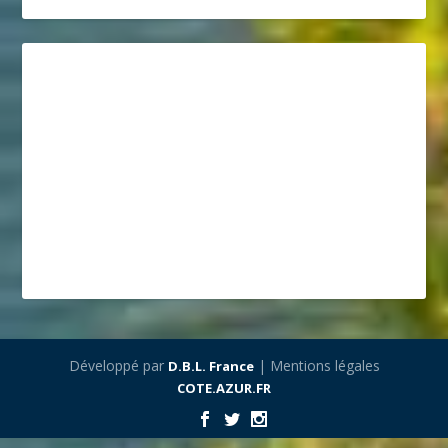
Développé par
| Mentions légales
D.B.L. France
COTE.AZUR.FR