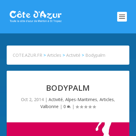
COTE.AZUR.FR
>
Articles
>
Activité
>
Bodypalm
BODYPALM
Oct 2, 2014
|
Activité
,
Alpes-Maritimes
,
Articles
,
Valbonne
|
0
|