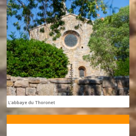
L'abbaye du Thoronet