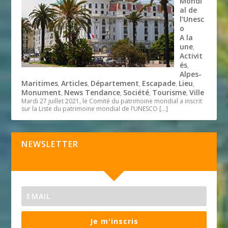
Mondi
al de
l’Unesc
o
A la
une
,
Activit
és
,
Alpes-
Maritimes
Articles
Département
Escapade
Lieu
,
,
,
,
,
Monument
News Tendance
Société
Tourisme
Ville
,
,
,
,
Mardi 27 juillet 2021, le Comité du patrimoine mondial a inscrit
sur la Liste du patrimoine mondial de l’UNESCO
[…]
NEWSLETTER
Je m'inscris