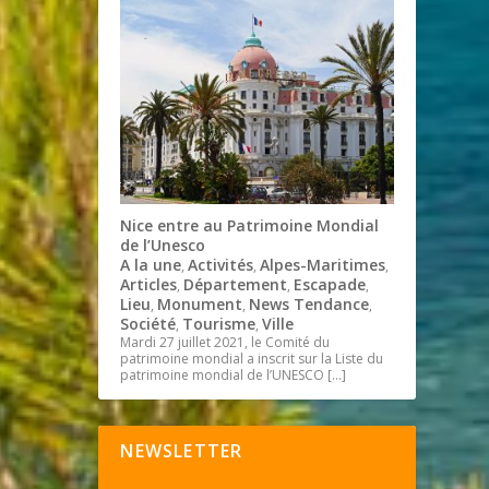
Nice entre au Patrimoine Mondial
de l’Unesco
A la une
Activités
Alpes-Maritimes
,
,
,
Articles
Département
Escapade
,
,
,
Lieu
Monument
News Tendance
,
,
,
Société
Tourisme
Ville
,
,
Mardi 27 juillet 2021, le Comité du
patrimoine mondial a inscrit sur la Liste du
patrimoine mondial de l’UNESCO
[…]
NEWSLETTER