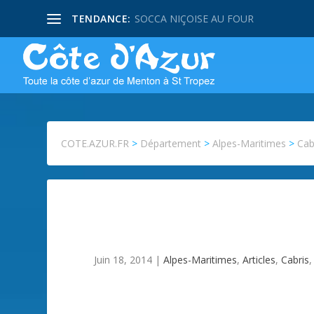
TENDANCE:
SOCCA NIÇOISE AU FOUR
COTE.AZUR.FR
>
Département
>
Alpes-Maritimes
>
Cab
Juin 18, 2014
|
Alpes-Maritimes
,
Articles
,
Cabris