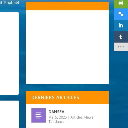
nt-Raphaël
DERNIERS ARTICLES
DANSEA
Mai 5, 2025
|
Articles
,
News
Tendance