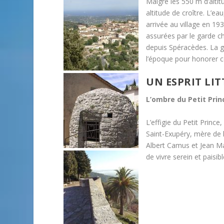
Malgré les 550 m d’altit
altitude de croître. L’e
arrivée au village en 19
assurées par le garde c
depuis Spéracèdes. La g
l’époque pour honorer cet
UN ESPRIT LIT
L’ombre du Petit Princ
L’effigie du Petit Princ
Saint-Exupéry, mère de l
Albert Camus et Jean Mar
de vivre serein et paisibl