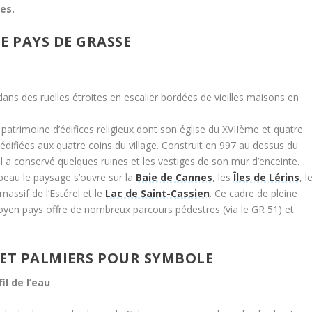
es.
E PAYS DE GRASSE
dans des ruelles étroites en escalier bordées de vieilles maisons en
patrimoine d’édifices religieux dont son église du XVIIème et quatre
difiées aux quatre coins du village.
Construit en 997 au dessus du
al a conservé quelques ruines et les vestiges de son mur d’enceinte.
beau le paysage s’ouvre sur la
Baie de Cannes
, les
Îles de Lérins
, l
 massif de l’Estérel et le
Lac de Saint-Cassien
. Ce cadre de pleine
yen pays offre de nombreux parcours pédestres (via le GR 51) et
U ET PALMIERS POUR SYMBOLE
il de l’eau