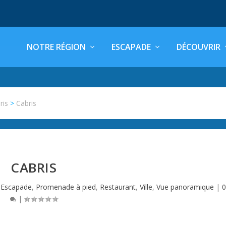
NOTRE RÉGION
ESCAPADE
DÉCOUVRIR
ris
>
Cabris
CABRIS
,
Escapade
,
Promenade à pied
,
Restaurant
,
Ville
,
Vue panoramique
|
0
|