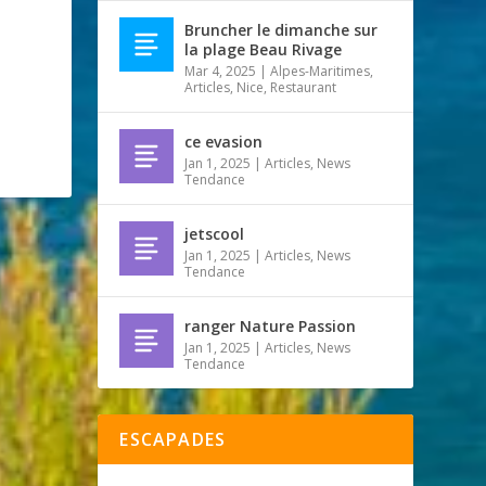
Bruncher le dimanche sur
la plage Beau Rivage
Mar 4, 2025
|
Alpes-Maritimes
,
Articles
,
Nice
,
Restaurant
ce evasion
Jan 1, 2025
|
Articles
,
News
Tendance
jetscool
Jan 1, 2025
|
Articles
,
News
Tendance
ranger Nature Passion
Jan 1, 2025
|
Articles
,
News
Tendance
ESCAPADES