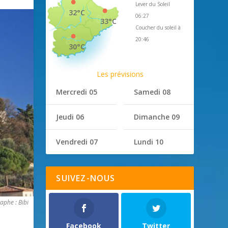
Lever du Soleil
32°C
06:27
33°C
Coucher du soleil à
20:46
30°C
Les prévisions
Mercredi 05
Samedi 08
Jeudi 06
Dimanche 09
Vendredi 07
Lundi 10
SUIVEZ-NOUS
aphe : Bibi
Facebook
Twitter