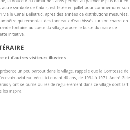
ude, la douceur du climat de Cabris permet au palmier le plus haut en
au, autre symbole de Cabris, est fêtée en juillet pour commémorer son
31 via le Canal Belletrud, après des années de distributions mesurées,
hampêtre qui remontait des tonneaux d’eau hissés sur son charreton
rande fontaine au coeur du village arbore le buste du maire de
te initiative.
TÉRAIRE
e et d’autres visiteurs illustres
e, présente un peu partout dans le village, rappelle que la Comtesse de
’écrivain-aviateur, vécut ici durant 40 ans, de 1934 à 1971. André Gide
ais y ont séjourné ou résidé régulièrement dans ce village dont l’art
e les inspira.