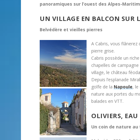
panoramiques sur l’ouest des Alpes-Maritim
UN VILLAGE EN BALCON SUR L
Belvédère et vieilles pierres
A Cabris, vous flânerez 
pierre grise.
Cabris possède un riche 
chapelles de campagne é
village, le château féod
Depuis l’esplanade Mira
golfe de la
Napoule
, le
nature aux portes du mo
balades en VTT.
OLIVIERS, EA
Un coin de nature au f