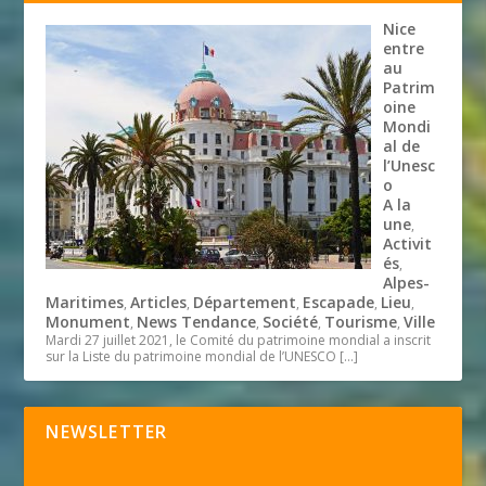
Nice
entre
au
Patrim
oine
Mondi
al de
l’Unesc
o
A la
une
,
Activit
és
,
Alpes-
Maritimes
Articles
Département
Escapade
Lieu
,
,
,
,
,
Monument
News Tendance
Société
Tourisme
Ville
,
,
,
,
Mardi 27 juillet 2021, le Comité du patrimoine mondial a inscrit
sur la Liste du patrimoine mondial de l’UNESCO
[…]
NEWSLETTER